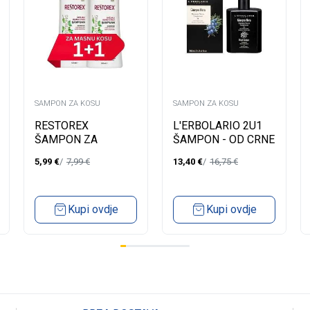
SAMPON ZA KOSU
SAMPON ZA KOSU
RESTOREX
L'ERBOLARIO 2U1
ŠAMPON ZA
ŠAMPON - OD CRNE
MASNU KOSU
KLEKE 250ML
5,99
€
7,99
€
13,40
€
16,75
€
500ML -1+1
Kupi ovdje
Kupi ovdje