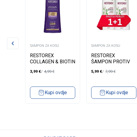
SAMPON ZA KOSU
SAMPON ZA KOSU
MPON
RESTOREX
RESTOREX
COLLAGEN & BIOTIN
ŠAMPON PROTIV
0ML
ŠAMPON ZA
PERUTI 500ML -
3,99
€
4,99
€
5,99
€
7,99
€
VOLUMEN KOSE
1+1
500ML
dje
Kupi ovdje
Kupi ovdje