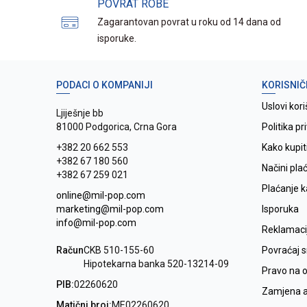
POVRAT ROBE
Zagarantovan povrat u roku od 14 dana od
isporuke.
PODACI O KOMPANIJI
KORISNIČ
Uslovi kori
Ljiješnje bb
81000 Podgorica, Crna Gora
Politika pr
+382 20 662 553
Kako kupit
+382 67 180 560
Načini pla
+382 67 259 021
Plaćanje 
online@mil-pop.com
marketing@mil-pop.com
Isporuka
info@mil-pop.com
Reklamaci
Račun
CKB 510-155-60
Povraćaj 
Hipotekarna banka 520-13214-09
Pravo na 
PIB:
02260620
Zamjena ar
Matični broj:
ME02260620