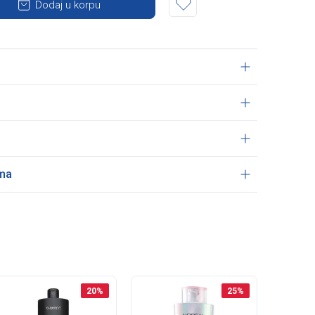
Dodaj u korpu
ama
20
%
25
%