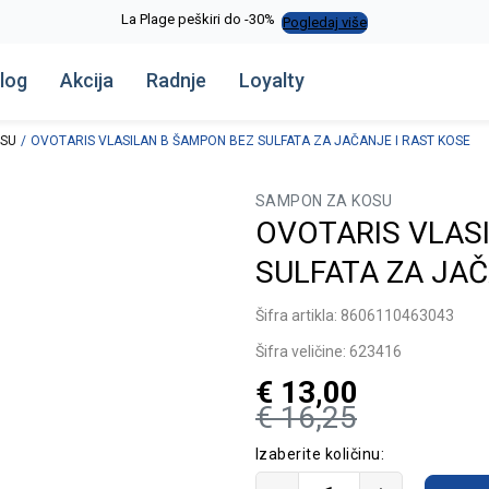
La Plage peškiri do -30%
Pogledaj više
log
Akcija
Radnje
Loyalty
OSU
OVOTARIS VLASILAN B ŠAMPON BEZ SULFATA ZA JAČANJE I RAST KOSE
SAMPON ZA KOSU
OVOTARIS VLAS
SULFATA ZA JAČ
Šifra artikla:
8606110463043
Šifra veličine:
623416
€
13,00
€
16,25
Izaberite količinu: