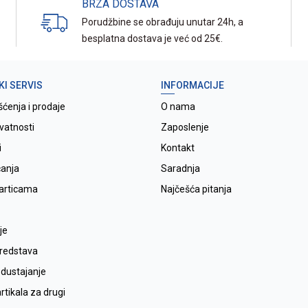
BRZA DOSTAVA
Porudžbine se obrađuju unutar 24h, a
besplatna dostava je već od 25€.
KI SERVIS
INFORMACIJE
šćenja i prodaje
O nama
ivatnosti
Zaposlenje
i
Kontakt
ćanja
Saradnja
karticama
Najčešća pitanja
je
sredstava
odustajanje
tikala za drugi