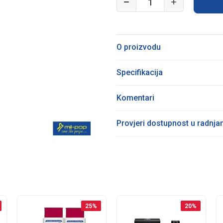
O proizvodu
Specifikacija
Komentari
Provjeri dostupnost u radnj
25
%
20
%