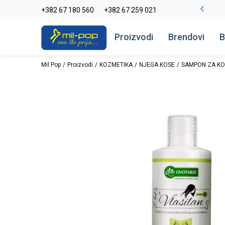
-20% na kompletan asortiman
+382 67 180 560
+382 67 259 021
Pogledaj više
Proizvodi
Brendovi
B
Mil Pop
Proizvodi
KOZMETIKA
NJEGA KOSE
SAMPON ZA K