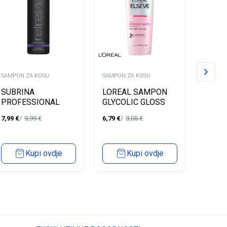
SAMPON ZA KOSU
SAMPON ZA KOSU
SAMPON
SUBRINA
LOREAL SAMPON
FRUCT
PROFESSIONAL
GLYCOLIC GLOSS
FOOD
VIOLET
200ML
PAPA
7,99
€
9,99
€
6,79
€
9,05
€
4,68
€
SHAMPOO/1000ML
Kupi ovdje
Kupi ovdje