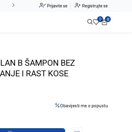
Alma Ras do -50%
Prijavite se
Registrujte se
Pogledaj više
0
0
ILAN B ŠAMPON BEZ
ANJE I RAST KOSE
Obavijesti me o popustu