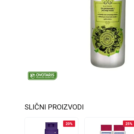
SLIČNI PROIZVODI
20
%
20
%
25
%