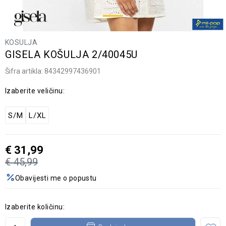
KOSULJA
GISELA KOŠULJA 2/40045U
Šifra artikla:
84342997436901
Izaberite veličinu:
S/M
L/XL
€
31,99
€
45,99
Obavijesti me o popustu
Izaberite količinu: