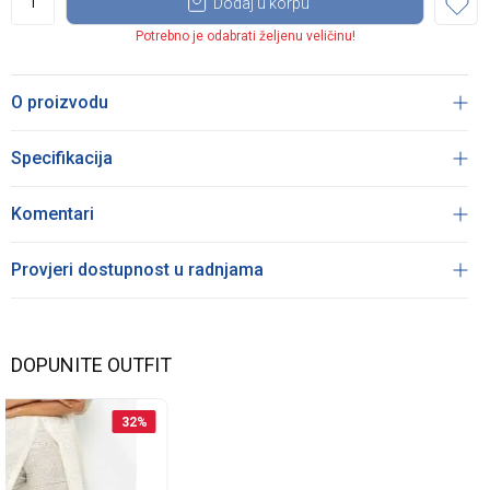
Dodaj u korpu
Potrebno je odabrati željenu veličinu!
O proizvodu
Specifikacija
Komentari
Provjeri dostupnost u radnjama
DOPUNITE OUTFIT
32
%