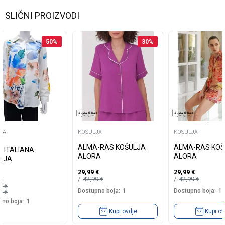
SLIČNI PROIZVODI
50
%
30
%
JA
KOSULJA
KOSULJA
ALMA-RAS KOŠULJA
ALMA-RAS KOŠ
 ITALIANA
ALORA
ALORA
LJA
29,99
€
29,99
€
42,99
€
42,99
€
€
90
€
Dostupno boja:
1
Dostupno boja:
1
90
€
no boja:
1
Kupi ovdje
Kupi ov