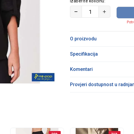
Izaberite količinu:
Potr
O proizvodu
Specifikacija
Komentari
Provjeri dostupnost u radnj