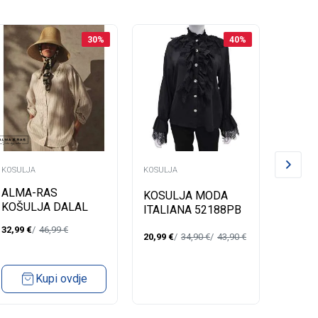
30
%
40
%
KOSULJA
KOSULJA
KOSULJ
ALMA-RAS
KOSULJA MODA
KOSU
KOŠULJA DALAL
ITALIANA 52188PB
ITALI
J/Z 2025
J/Z 2
32,99
€
46,99
€
20,99
€
34,90
€
43,90
€
20,99
€
Kupi ovdje