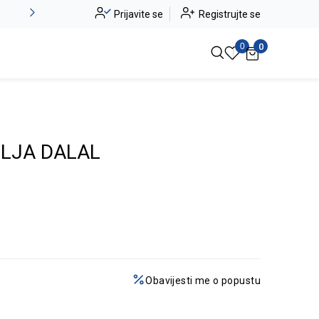
Alma Ras do -50%
Prijavite se
Registrujte se
Pogledaj više
0
0
LJA DALAL
Obavijesti me o popustu