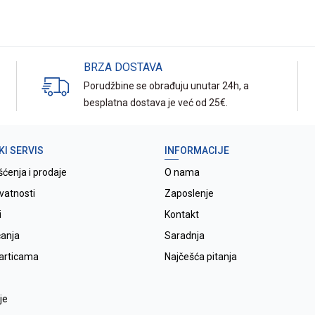
BRZA DOSTAVA
Porudžbine se obrađuju unutar 24h, a
besplatna dostava je već od 25€.
KI SERVIS
INFORMACIJE
šćenja i prodaje
O nama
ivatnosti
Zaposlenje
i
Kontakt
ćanja
Saradnja
karticama
Najčešća pitanja
je