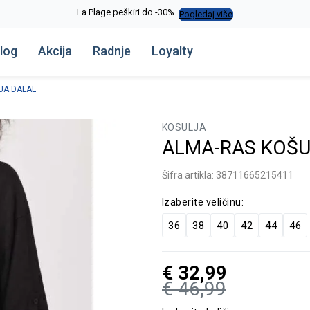
La Plage peškiri do -30%
Pogledaj više
log
Akcija
Radnje
Loyalty
JA DALAL
KOSULJA
ALMA-RAS KOŠU
Šifra artikla:
38711665215411
Izaberite veličinu:
36
38
40
42
44
46
€
32,99
€
46,99