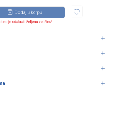
Dodaj u korpu
ebno je odabrati željenu veličinu!
ama