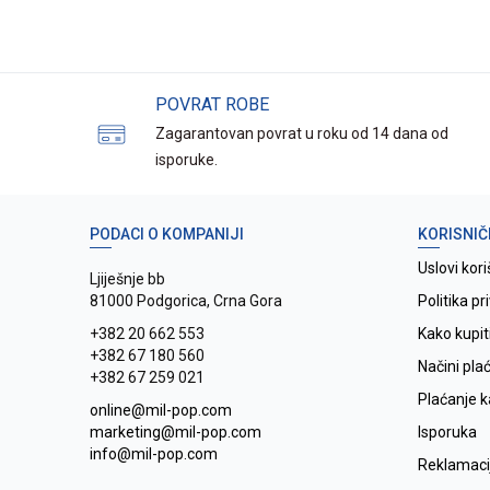
POVRAT ROBE
Zagarantovan povrat u roku od 14 dana od
isporuke.
PODACI O KOMPANIJI
KORISNIČ
Uslovi kori
Ljiješnje bb
81000 Podgorica, Crna Gora
Politika pr
+382 20 662 553
Kako kupit
+382 67 180 560
Načini pla
+382 67 259 021
Plaćanje 
online@mil-pop.com
marketing@mil-pop.com
Isporuka
info@mil-pop.com
Reklamaci