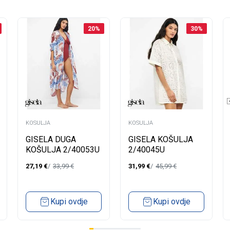
46
20
%
30
%
Kupi ovdje
Kupi ovdje
KOSULJA
KOSULJA
GISELA DUGA
GISELA KOŠULJA
KOŠULJA 2/40053U
2/40045U
27,19
€
33,99
€
31,99
€
45,99
€
Kupi ovdje
Kupi ovdje