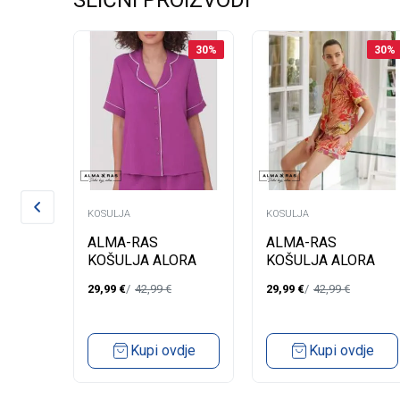
SLIČNI PROIZVODI
50
%
30
%
30
%
KOSULJA
KOSULJA
ALMA-RAS
ALMA-RAS
NA
KOŠULJA ALORA
KOŠULJA ALORA
29,99
€
42,99
€
29,99
€
42,99
€
28,90
€
Kupi ovdje
Kupi ovdje