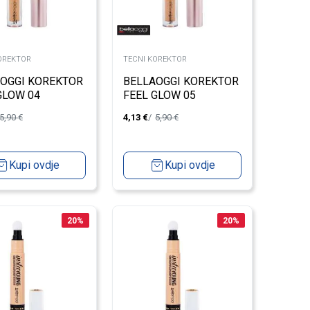
OREKTOR
TECNI KOREKTOR
OGGI KOREKTOR
BELLAOGGI KOREKTOR
GLOW 04
FEEL GLOW 05
5,90
€
4,13
€
5,90
€
Kupi ovdje
Kupi ovdje
20
%
20
%