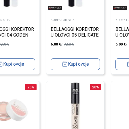
R STIK
KOREKTOR STIK
KOREKTO
OGGI KOREKTOR
BELLAOGGI KOREKTOR
BELLA
VCI 04 GODEN
U OLOVCI 05 DELICATE
U OLO
HONEY
NUDE
7,50
€
6,00
€
7,50
€
6,00
€
Kupi ovdje
Kupi ovdje
20
%
20
%