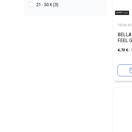
21 - 50 € (3)
TECNI K
BELLA
FEEL 
4,72
€