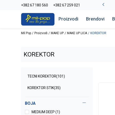
-20% na kompletan asortiman
+382 67 180 560
+382 67 259 021
Pogledaj više
Proizvodi
Brendovi
B
Mil Pop
Proizvodi
MAKE UP
MAKE UP LICA
KOREKTOR
KOREKTOR
TECNI KOREKTOR
(101)
KOREKTOR STIK
(35)
BOJA
MEDIUM DEEP (1)