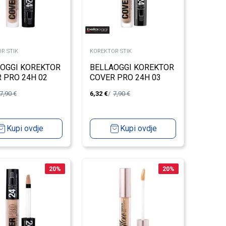
R STIK
KOREKTOR STIK
OGGI KOREKTOR
BELLAOGGI KOREKTOR
 PRO 24H 02
COVER PRO 24H 03
7,90
€
6,32
€
7,90
€
Kupi ovdje
Kupi ovdje
20
%
20
%