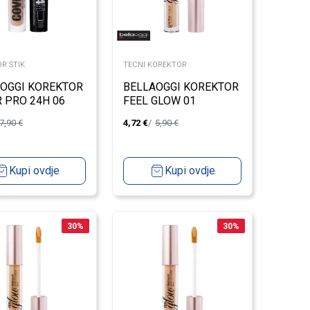
R STIK
TECNI KOREKTOR
OGGI KOREKTOR
BELLAOGGI KOREKTOR
 PRO 24H 06
FEEL GLOW 01
7,90
€
4,72
€
5,90
€
Kupi ovdje
Kupi ovdje
30
%
30
%