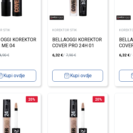
R STIK
KOREKTOR STIK
KOREKTO
 OGGI KOREKTOR
BELLAOGGI KOREKTOR
BELLA
 ME 04
COVER PRO 24H 01
COVER
4,90
€
6,32
€
7,90
€
6,32
€
Kupi ovdje
Kupi ovdje
20
%
20
%