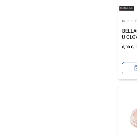
KOREKTO
BELLA
U OLO
SAND
6,00
€