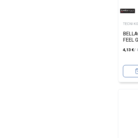
TECNI K
BELLA
FEEL 
4,13
€