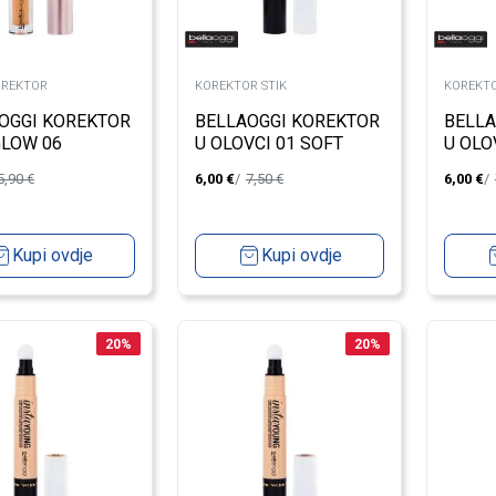
OREKTOR
KOREKTOR STIK
KOREKTO
OGGI KOREKTOR
BELLAOGGI KOREKTOR
BELLA
GLOW 06
U OLOVCI 01 SOFT
U OLO
VANILA
NUDE
5,90
€
6,00
€
7,50
€
6,00
€
Kupi ovdje
Kupi ovdje
20
%
20
%