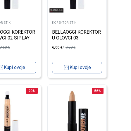
R STIK
KOREKTOR STIK
OGGI KOREKTOR
BELLAOGGI KOREKTOR
VCI 02 SIPLAY
U OLOVCI 03
ROMANTIC BEIGE
7,50
€
6,00
€
7,50
€
Kupi ovdje
Kupi ovdje
20
%
56
%