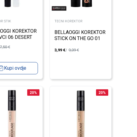
R STIK
TECNI KOREKTOR
OGGI KOREKTOR
BELLAOGGI KOREKTOR
VCI 06 DESERT
STICK ON THE GO 01
7,50
€
3,99
€
9,09
€
Kupi ovdje
20
%
20
%