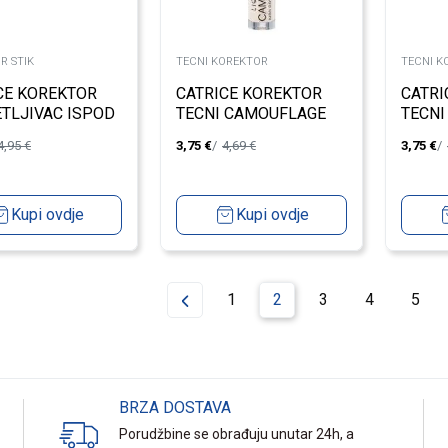
R STIK
TECNI KOREKTOR
TECNI K
CE KOREKTOR
CATRICE KOREKTOR
CATRI
TLJIVAC ISPOD
TECNI CAMOUFLAGE
TECNI
NSTANT AWAKE
005
010
4,95
€
3,75
€
4,69
€
3,75
€
Kupi ovdje
Kupi ovdje
1
2
3
4
5
BRZA DOSTAVA
Porudžbine se obrađuju unutar 24h, a