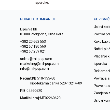
isporuke.
PODACI O KOMPANIJI
KORISNIČ
Uslovi kori
Ljiješnje bb
81000 Podgorica, Crna Gora
Politika pr
+382 20 662 553
Kako kupit
+382 67 180 560
Načini pla
+382 67 259 021
Plaćanje 
online@mil-pop.com
marketing@mil-pop.com
Isporuka
info@mil-pop.com
Reklamaci
Račun
CKB 510-155-60
Povraćaj 
Hipotekarna banka 520-13214-09
Pravo na 
PIB:
02260620
Zamjena ar
Matični broj:
ME02260620
Uslovi kor