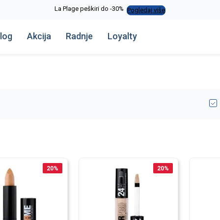
La Plage peškiri do -30%
Pogledaj više
log
Akcija
Radnje
Loyalty
20
%
20
%