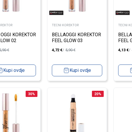
OREKTOR
TECNI KOREKTOR
TECNI K
 OGGI KOREKTOR
BELLAOGGI KOREKTOR
BELLA
GLOW 02
FEEL GLOW 03
FEEL 
5,90
€
4,72
€
5,90
€
4,13
€
Kupi ovdje
Kupi ovdje
30
%
20
%