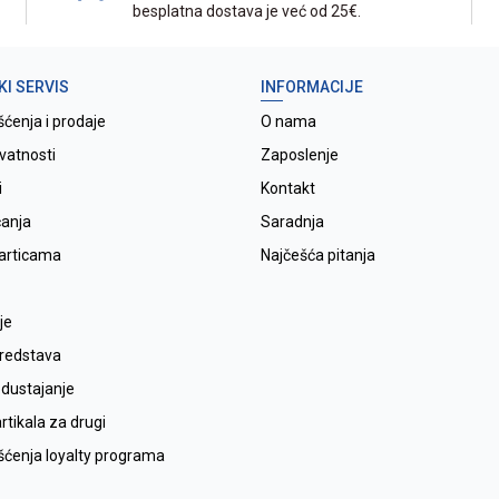
besplatna dostava je već od 25€.
KI SERVIS
INFORMACIJE
šćenja i prodaje
O nama
ivatnosti
Zaposlenje
i
Kontakt
ćanja
Saradnja
karticama
Najčešća pitanja
je
sredstava
odustajanje
tikala za drugi
išćenja loyalty programa