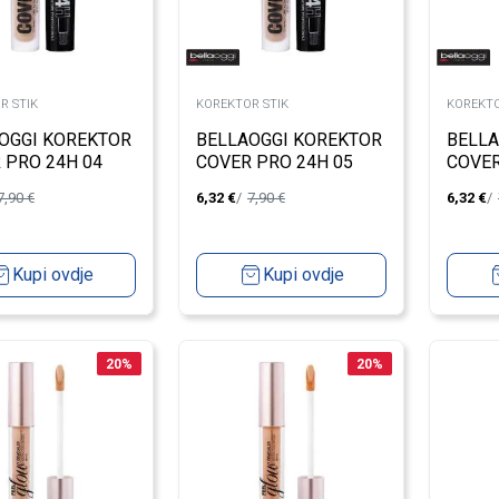
R STIK
KOREKTOR STIK
KOREKTO
OGGI KOREKTOR
BELLAOGGI KOREKTOR
BELLA
 PRO 24H 04
COVER PRO 24H 05
COVER
7,90
€
6,32
€
7,90
€
6,32
€
Kupi ovdje
Kupi ovdje
20
%
20
%