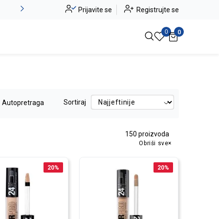
Alma Ras do -50%
Prijavite se
Registrujte se
Pogledaj više
0
0
Sortiraj
Autopretraga
150
proizvoda
Obriši sve
20
%
20
%