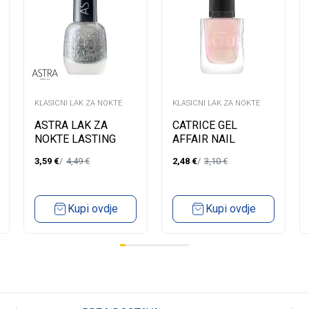
KLASICNI LAK ZA NOKTE
KLASICNI LAK ZA NOKTE
ASTRA LAK ZA
CATRICE GEL
NOKTE LASTING
AFFAIR NAIL
GEL EFFECT EDEN
LACQUER 003
3,59
€
4,49
€
2,48
€
3,10
€
55
Kupi ovdje
Kupi ovdje