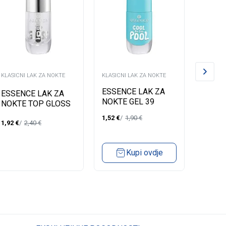
KLASICNI LAK ZA NOKTE
KLASICNI LAK ZA NOKTE
KLASICN
ESSENCE LAK ZA
ESSEN
ESSENCE LAK ZA
NOKTE GEL 39
NOKTE
NOKTE TOP GLOSS
TOP COAT
1,52
€
1,90
€
1,52
€
1,92
€
2,40
€
Kupi ovdje