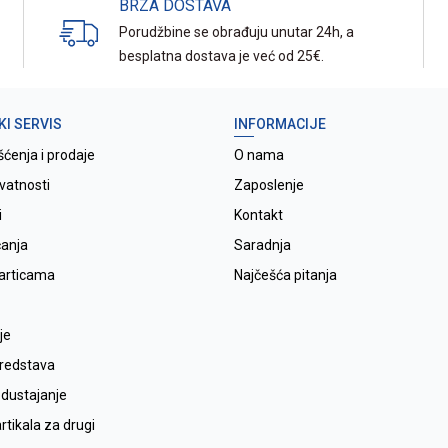
BRZA DOSTAVA
Porudžbine se obrađuju unutar 24h, a
besplatna dostava je već od 25€.
KI SERVIS
INFORMACIJE
šćenja i prodaje
O nama
ivatnosti
Zaposlenje
i
Kontakt
ćanja
Saradnja
karticama
Najčešća pitanja
je
sredstava
odustajanje
tikala za drugi