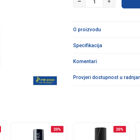
O proizvodu
Specifikacija
Komentari
Provjeri dostupnost u radnj
20
%
20
%