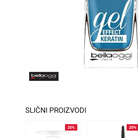
SLIČNI PROIZVODI
20
%
20
%
20
%