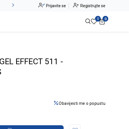
Alma Ras do -50%
Prijavite se
Registrujte se
Pogledaj više
0
0
GEL EFFECT 511 -
S
Obavijesti me o popustu