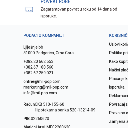
POVRAT ROBE
Zagarantovan povrat u roku od 14 dana od
isporuke.
PODACI O KOMPANIJI
KORISNIČ
Uslovi kori
Ljiješnje bb
81000 Podgorica, Crna Gora
Politika pr
+382 20 662 553
Kako kupit
+382 67 180 560
Načini pla
+382 67 259 021
Plaćanje 
online@mil-pop.com
marketing@mil-pop.com
Isporuka
info@mil-pop.com
Reklamaci
Račun
CKB 510-155-60
Povraćaj 
Hipotekarna banka 520-13214-09
Pravo na 
PIB:
02260620
Zamjena ar
Matični broj:
ME02260620