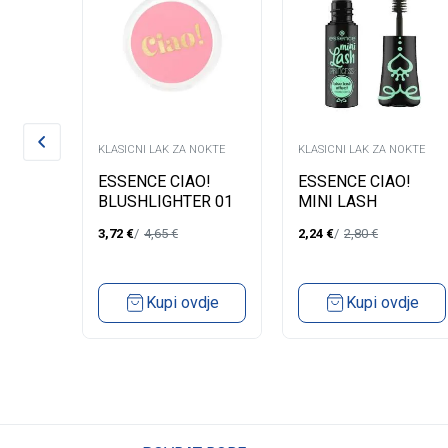
NOKTE
KLASICNI LAK ZA NOKTE
KLASICNI LAK ZA NOKTE
ESSENCE CIAO!
ESSENCE CIAO!
 ZA
BLUSHLIGHTER 01
MINI LASH
5
PRINCESS FALSE
3,72
€
4,65
€
2,24
€
2,80
€
LASH EFFECT
MASKARA 01
Kupi ovdje
Kupi ovdje