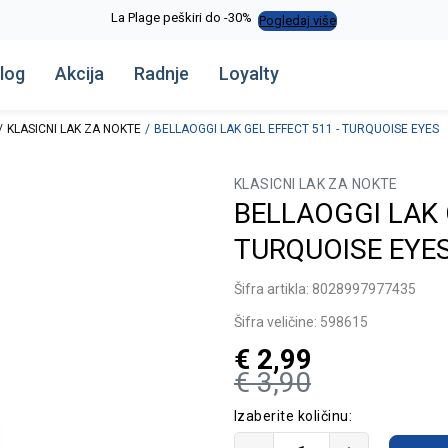
La Plage peškiri do -30%
Pogledaj više
log
Akcija
Radnje
Loyalty
KLASICNI LAK ZA NOKTE
BELLAOGGI LAK GEL EFFECT 511 - TURQUOISE EYES
KLASICNI LAK ZA NOKTE
BELLAOGGI LAK 
TURQUOISE EYE
Šifra artikla:
8028997977435
Šifra veličine:
598615
€
2,99
€
3,90
Izaberite količinu: