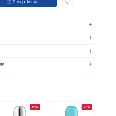
Dodaj u korpu
ama
20
%
20
%