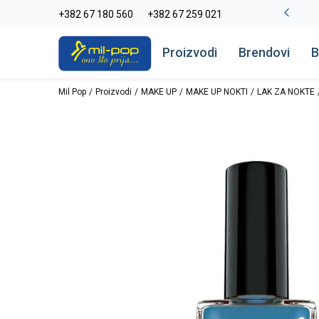
-20% na kompletan asortiman
+382 67 180 560
+382 67 259 021
Pogledaj više
Proizvodi
Brendovi
B
Mil Pop
Proizvodi
MAKE UP
MAKE UP NOKTI
LAK ZA NOKTE