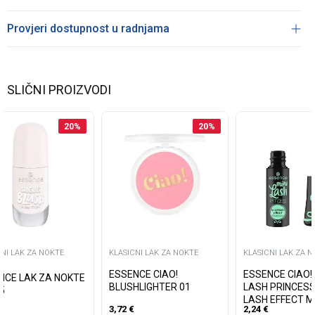
Provjeri dostupnost u radnjama
SLIČNI PROIZVODI
20
%
20
%
CNI LAK ZA NOKTE
KLASICNI LAK ZA NOKTE
KLASICNI LAK ZA 
ESSENCE CIAO!
ESSENCE CIAO! 
NCE LAK ZA NOKTE
BLUSHLIGHTER 01
LASH PRINCESS
 05
LASH EFFECT 
3,72
€
2,24
€
01