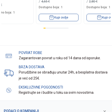
4,65
€
2,80
€
0
€
Dostupno boja:
1
Dostupno boja:
1
no boja:
1
Kupi ovdje
Kupi ov
POVRAT ROBE
Zagarantovan povrat u roku od 14 dana od isporuke.
BRZA DOSTAVA
Porudžbine se obrađuju unutar 24h, a besplatna dostava
je već od 25€.
EKSKLUZIVNE POGODNOSTI
Registrujte se i budite u toku sa svim novostima.
PODACI O KOMPANIJI