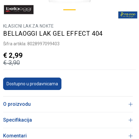
KLASICNI LAK ZA NOKTE
BELLAOGGI LAK GEL EFFECT 404
Šifra artikla:
8028997099403
€
2,99
€
3,90
Dostupno u prodavnicama
O proizvodu
Specifikacija
Komentari