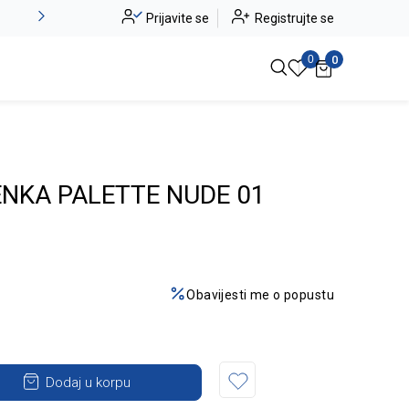
Novo u ponudi - Jadea
Prijavite se
Registrujte se
Pogledaj više
0
0
ENKA PALETTE NUDE 01
Obavijesti me o popustu
Dodaj u korpu