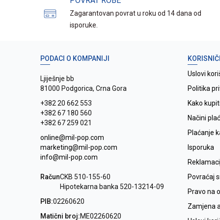
POVRAT ROBE
Zagarantovan povrat u roku od 14 dana od
isporuke.
PODACI O KOMPANIJI
KORISNIČ
Uslovi kori
Ljiješnje bb
81000 Podgorica, Crna Gora
Politika pr
+382 20 662 553
Kako kupit
+382 67 180 560
Načini pla
+382 67 259 021
Plaćanje 
online@mil-pop.com
marketing@mil-pop.com
Isporuka
info@mil-pop.com
Reklamaci
Račun
CKB 510-155-60
Povraćaj 
Hipotekarna banka 520-13214-09
Pravo na 
PIB:
02260620
Zamjena ar
Matični broj:
ME02260620