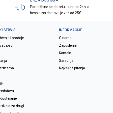
BRZA DOSTAVA
Porudžbine se obrađuju unutar 24h, a
besplatna dostava je već od 25€.
KI SERVIS
INFORMACIJE
šćenja i prodaje
O nama
ivatnosti
Zaposlenje
i
Kontakt
ćanja
Saradnja
karticama
Najčešća pitanja
je
sredstava
odustajanje
tikala za drugi