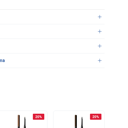
ama
20
%
20
%