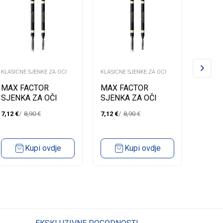
KLASICNE SJENKE ZA OCI
KLASICNE SJENKE ZA OCI
KLASICN
MAX FACTOR
MAX FACTOR
CATRI
SJENKA ZA OČI
SJENKA ZA OČI
ZA OČ
BROW SHAPER
BROW SHAPER
VELVE
7,12
€
8,90
€
7,12
€
8,90
€
6,12
€
BROWN 20
DEEP BROWN 30
Kupi ovdje
Kupi ovdje