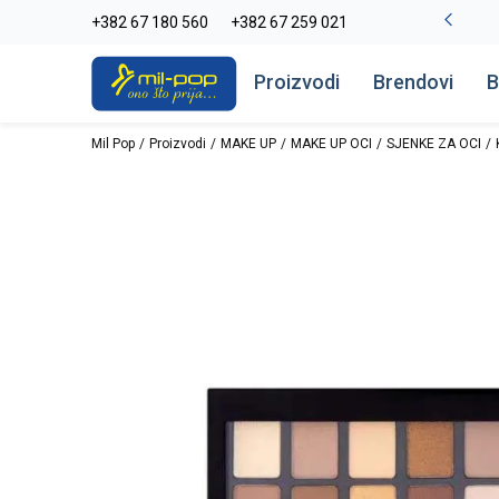
La Plage peškiri do -30%
+382 67 180 560
+382 67 259 021
Pogledaj više
Proizvodi
Brendovi
B
Mil Pop
Proizvodi
MAKE UP
MAKE UP OCI
SJENKE ZA OCI