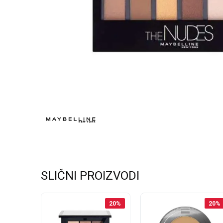
SLIČNI PROIZVODI
20
%
20
%
20
%