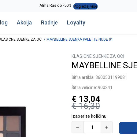
Alma Ras do -50%
Pogledaj više
log
Akcija
Radnje
Loyalty
KLASICNE SJENKE ZA OCI
MAYBELLINE SJENKA PALETTE NUDE 01
KLASICNE SJENKE ZA OCI
MAYBELLINE SJ
Šifra artikla:
3600531199081
Šifra veličine:
900241
€
13,04
€
16,30
Izaberite količinu: