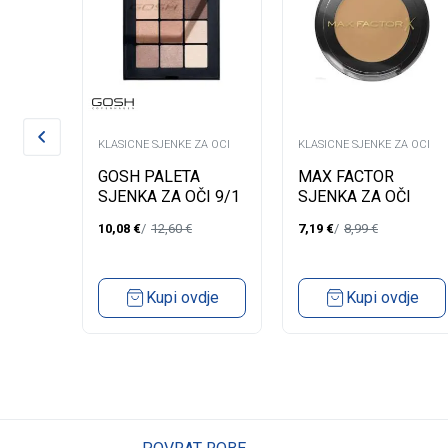
A OCI
KLASICNE SJENKE ZA OCI
KLASICNE SJENKE ZA OCI
ENKA
GOSH PALETA
MAX FACTOR
 GRIP
SJENKA ZA OČI 9/1
SJENKA ZA OČI
04 BE HERE
WILD 07 SANDY
10,08
€
12,60
€
7,19
€
8,99
€
HAZE
dje
Kupi ovdje
Kupi ovdje