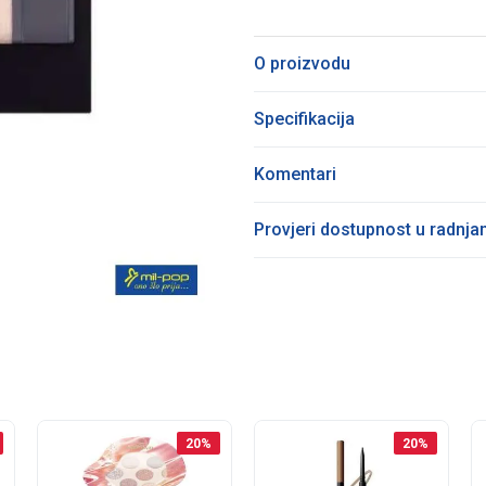
O proizvodu
Specifikacija
Komentari
Provjeri dostupnost u radnj
20
%
20
%