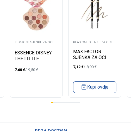
KLASICNE SJENKE ZA OCI
KLASICNE SJENKE ZA OCI
MAX FACTOR
ESSENCE DISNEY
SJENKA ZA OČI
THE LITTLE
BROW SHAPER
MERMAID
7,12
€
8,90
€
BLONDE 10
7,60
€
9,50
€
EYESHADOW
PALETTE 01
Kupi ovdje