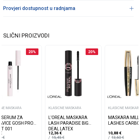
Provjeri dostupnost u radnjama
SLIČNI PROIZVODI
20
%
20
%
CNE MASKARA
KLASICNE MASKARA
KLASICNE MASKAR
 SERUM ZA
L'OREAL MASKARA
MASKARA MILL
AVICE GOSH PRO
LASH PARADISE BIG
LASHES CARBO
T 001
DEAL LATEX
€
12,36
€
10,88
€
99
€
15,45
€
13,60
€