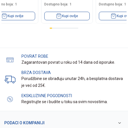
no boja:
1
Dostupno boja:
1
Dostupno boja:
1
Kupi ovdje
Kupi ovdje
Kupi ov
POVRAT ROBE
Zagarantovan povrat u roku od 14 dana od isporuke.
BRZA DOSTAVA
Porudžbine se obrađuju unutar 24h, a besplatna dostava
je već od 25€.
EKSKLUZIVNE POGODNOSTI
Registrujte se i budite u toku sa svim novostima.
PODACI O KOMPANIJI