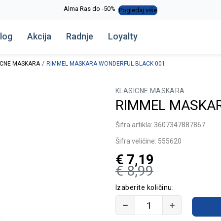
Alma Ras do -50%
Pogledaj više
log
Akcija
Radnje
Loyalty
ICNE MASKARA
RIMMEL MASKARA WONDERFUL BLACK 001
KLASICNE MASKARA
RIMMEL MASKAR
Šifra artikla:
3607347887867
Šifra veličine:
555620
€
7,19
€
8,99
Izaberite količinu: