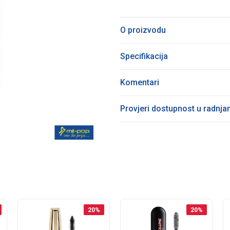
O proizvodu
Specifikacija
Komentari
Provjeri dostupnost u radnj
20
%
20
%