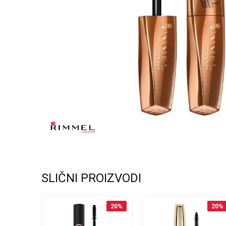
SLIČNI PROIZVODI
20
%
20
%
20
%