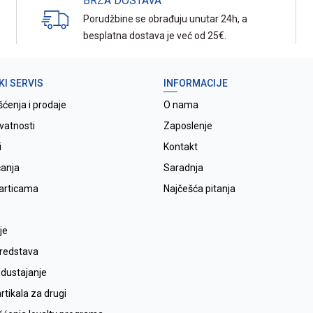
BRZA DOSTAVA
Porudžbine se obrađuju unutar 24h, a
besplatna dostava je već od 25€.
KI SERVIS
INFORMACIJE
šćenja i prodaje
O nama
ivatnosti
Zaposlenje
i
Kontakt
ćanja
Saradnja
karticama
Najčešća pitanja
je
sredstava
odustajanje
tikala za drugi