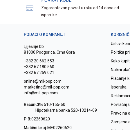
POVRAT ROBE
Zagarantovan povrat u roku od 14 dana od
isporuke.
PODACI O KOMPANIJI
KORISNIČ
Uslovi kori
Ljiješnje bb
81000 Podgorica, Crna Gora
Politika pr
+382 20 662 553
Kako kupit
+382 67 180 560
Načini pla
+382 67 259 021
Plaćanje 
online@mil-pop.com
marketing@mil-pop.com
Isporuka
info@mil-pop.com
Reklamaci
Račun
CKB 510-155-60
Povraćaj 
Hipotekarna banka 520-13214-09
Pravo na 
PIB:
02260620
Zamjena ar
Matični broj:
ME02260620