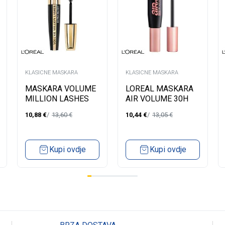
KLASICNE MASKARA
KLASICNE MASKARA
MASKARA VOLUME
LOREAL MASKARA
MILLION LASHES
AIR VOLUME 30H
BLACK
MEGA BLACK
10,88
€
13,60
€
10,44
€
13,05
€
Kupi ovdje
Kupi ovdje