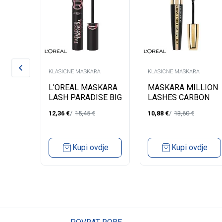
A
KLASICNE MASKARA
KLASICNE MASKARA
 ZA
L'OREAL MASKARA
MASKARA MILLION
OSH
LASH PARADISE BIG
LASHES CARBON
001
DEAL LATEX
BLACK
12,36
€
15,45
€
10,88
€
13,60
€
dje
Kupi ovdje
Kupi ovdje