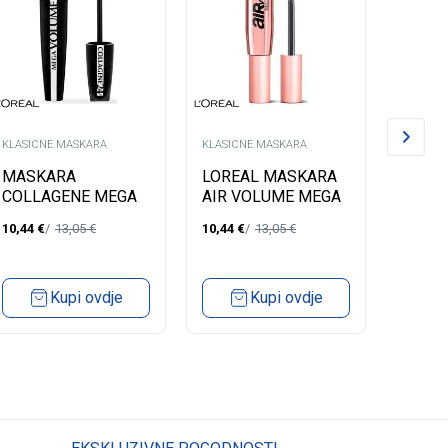
KLASICNE MASKARA
KLASICNE MASKARA
KLASICN
MASKARA
LOREAL MASKARA
LORE
COLLAGENE MEGA
AIR VOLUME MEGA
VOLU
VOLUME
LASH
10,44
€
13,05
€
10,44
€
13,05
€
11,83
€
PANO
Kupi ovdje
Kupi ovdje