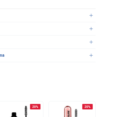
ama
20
%
20
%