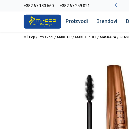
La Plage peškiri do -30%
+382 67 180 560
+382 67 259 021
Pogledaj više
Proizvodi
Brendovi
B
Mil Pop
Proizvodi
MAKE UP
MAKE UP OCI
MASKARA
KLAS