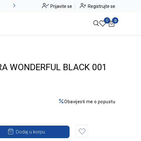
Novo u ponudi - Jadea
Prijavite se
Registrujte se
Pogledaj više
0
0
A WONDERFUL BLACK 001
Obavijesti me o popustu
Dodaj u korpu