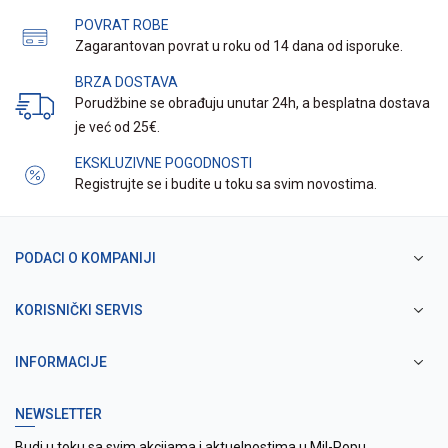
POVRAT ROBE
Zagarantovan povrat u roku od 14 dana od isporuke.
BRZA DOSTAVA
Porudžbine se obrađuju unutar 24h, a besplatna dostava
je već od 25€.
EKSKLUZIVNE POGODNOSTI
Registrujte se i budite u toku sa svim novostima.
PODACI O KOMPANIJI
KORISNIČKI SERVIS
INFORMACIJE
NEWSLETTER
Budi u toku sa svim akcijama i aktuelnostima u Mil-Popu.