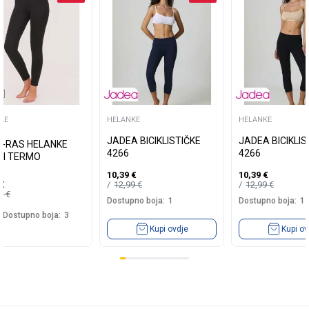
KE
HELANKE
HELANKE
JADEA BICIKLISTIČKE
JADEA BICIKLIS
-RAS HELANKE
4266
4266
JI TERMO
10,39
€
10,39
€
12,99
€
12,99
€
€
99
€
Dostupno boja:
1
Dostupno boja:
1
Dostupno boja:
3
Kupi ovdje
Kupi ov