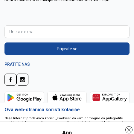
Prijavite se
PRATITE NAS
Ova web-stranica koristi kolačiće
Naša Internet prodavnica koristi „cookies“ da vam pomogne da prilagodite
korišćenje interneta vašim potrebama. Cookie je tekstualni fajl koji je smešten
na vašem hard disku od strane web servera. Cookie-ji ne mogu biti korišćeni
da pokrenu program ili da isporuče virus vašem računaru. Cookie-i su
App