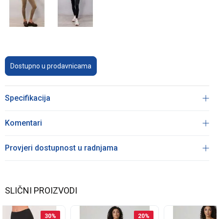
Dostupno u prodavnicama
Specifikacija
Komentari
Provjeri dostupnost u radnjama
SLIČNI PROIZVODI
30
%
20
%