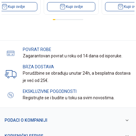
Kupi ovdje
Kupi ovdje
Kupi ov
POVRAT ROBE
Zagarantovan povrat u roku od 14 dana od isporuke.
BRZA DOSTAVA
Porudžbine se obrađuju unutar 24h, a besplatna dostava
je već od 25€.
EKSKLUZIVNE POGODNOSTI
Registrujte se i budite u toku sa svim novostima.
PODACI O KOMPANIJI