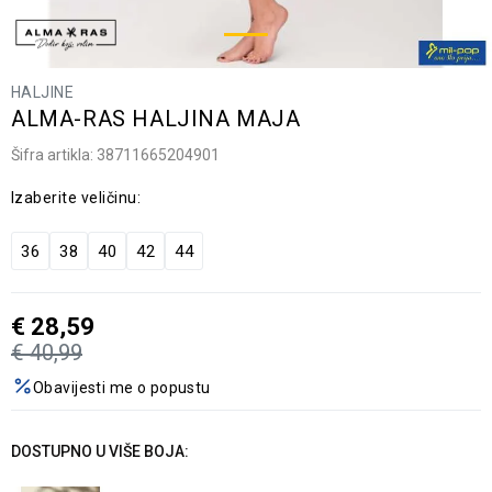
HALJINE
ALMA-RAS HALJINA MAJA
Šifra artikla:
38711665204901
Izaberite veličinu:
36
38
40
42
44
€
28,59
€
40,99
Obavijesti me o popustu
DOSTUPNO U VIŠE BOJA: