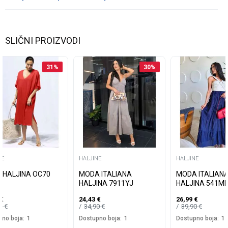
SLIČNI PROIZVODI
31
%
30
%
NE
HALJINE
HALJINE
I HALJINA OC70
MODA ITALIANA
MODA ITALIAN
HALJINA 7911YJ
HALJINA 541ML
€
24,43
€
26,99
€
99
€
34,90
€
39,90
€
no boja:
1
Dostupno boja:
1
Dostupno boja:
1