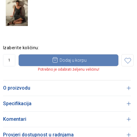
Izaberite količinu:
Dodaj u korpu
Potrebno je odabrati željenu veličinu!
O proizvodu
Specifikacija
Komentari
Provjeri dostupnost u radnjama