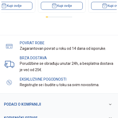
Kupi ovdje
Kupi ovdje
Kupi ov
POVRAT ROBE
Zagarantovan povrat u roku od 14 dana od isporuke.
BRZA DOSTAVA
Porudžbine se obrađuju unutar 24h, a besplatna dostava
je već od 25€.
EKSKLUZIVNE POGODNOSTI
Registrujte se i budite u toku sa svim novostima.
PODACI O KOMPANIJI