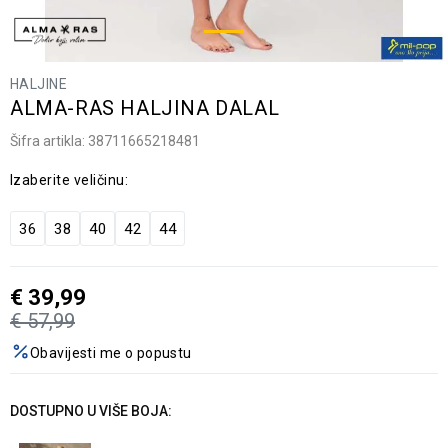
HALJINE
ALMA-RAS HALJINA DALAL
Šifra artikla:
38711665218481
Izaberite veličinu:
36
38
40
42
44
€
39,99
€
57,99
Obavijesti me o popustu
DOSTUPNO U VIŠE BOJA: