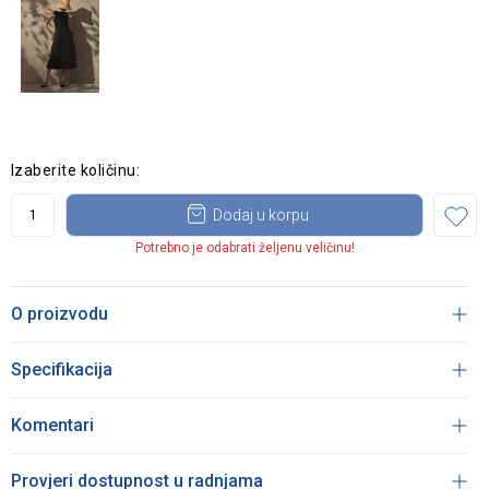
Izaberite količinu:
Dodaj u korpu
Potrebno je odabrati željenu veličinu!
O proizvodu
Specifikacija
Komentari
Provjeri dostupnost u radnjama