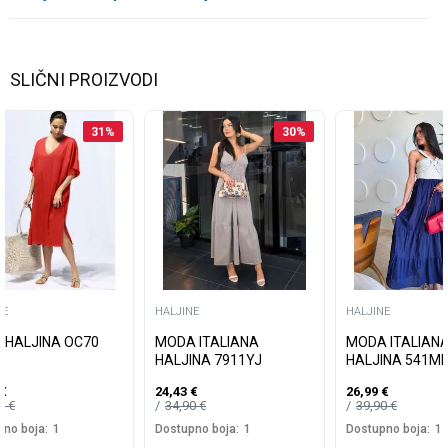
SLIČNI PROIZVODI
31
%
30
%
NE
HALJINE
HALJINE
I HALJINA OC70
MODA ITALIANA
MODA ITALIAN
HALJINA 7911YJ
HALJINA 541ML
€
24,43
€
26,99
€
99
€
34,90
€
39,90
€
no boja:
1
Dostupno boja:
1
Dostupno boja:
1