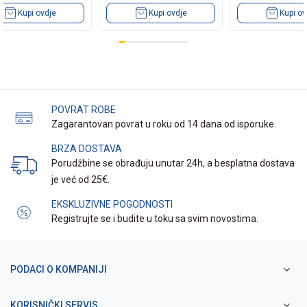
Kupi ovdje
Kupi ovdje
Kupi ov
POVRAT ROBE
Zagarantovan povrat u roku od 14 dana od isporuke.
BRZA DOSTAVA
Porudžbine se obrađuju unutar 24h, a besplatna dostava
je već od 25€.
EKSKLUZIVNE POGODNOSTI
Registrujte se i budite u toku sa svim novostima.
PODACI O KOMPANIJI
KORISNIČKI SERVIS