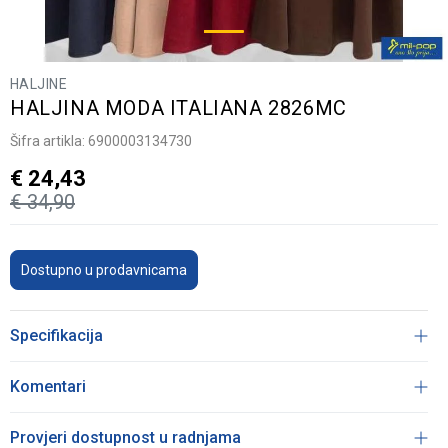
HALJINE
HALJINA MODA ITALIANA 2826MC
Šifra artikla:
6900003134730
€
24,43
€
34,90
Dostupno u prodavnicama
Specifikacija
Komentari
Provjeri dostupnost u radnjama