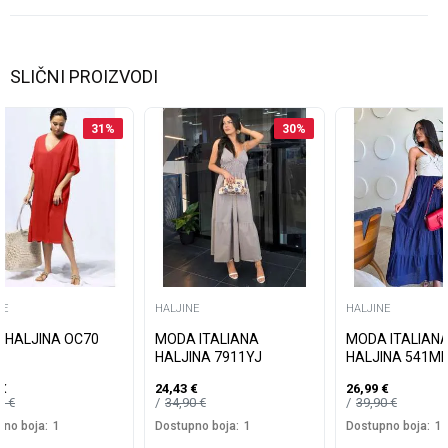
SLIČNI PROIZVODI
31
%
30
%
NE
HALJINE
HALJINE
I HALJINA OC70
MODA ITALIANA
MODA ITALIAN
HALJINA 7911YJ
HALJINA 541ML
€
24,43
€
26,99
€
99
€
34,90
€
39,90
€
no boja:
1
Dostupno boja:
1
Dostupno boja:
1