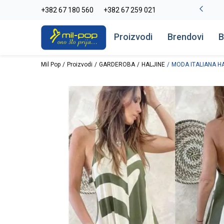
La Plage peškiri do -30%
+382 67 180 560
+382 67 259 021
Pogledaj više
Proizvodi
Brendovi
B
Mil Pop
Proizvodi
GARDEROBA
HALJINE
MODA ITALIANA H