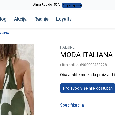
Alma Ras do -50%
Pogledaj više
log
Akcija
Radnje
Loyalty
ALJINA
HALJINE
MODA ITALIANA
Šifra artikla:
6900002483228
Obavestite me kada proizvod
Proizvod više nije dostupan
Specifikacija