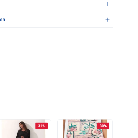
ama
31
%
30
%