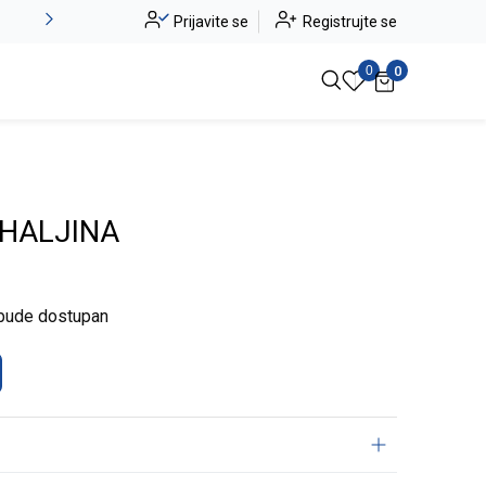
-20% na kompletan asortiman
Prijavite se
Registrujte se
Pogledaj više
0
0
 HALJINA
 bude dostupan