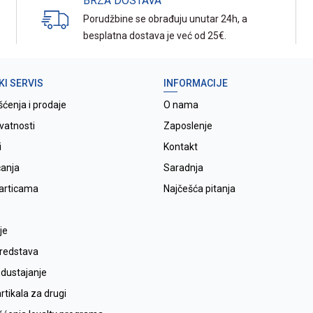
BRZA DOSTAVA
Porudžbine se obrađuju unutar 24h, a
besplatna dostava je već od 25€.
KI SERVIS
INFORMACIJE
šćenja i prodaje
O nama
ivatnosti
Zaposlenje
i
Kontakt
ćanja
Saradnja
karticama
Najčešća pitanja
je
sredstava
odustajanje
tikala za drugi