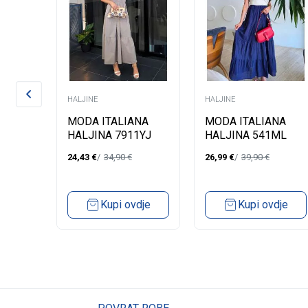
HALJINE
HALJINE
NA
MODA ITALIANA
MODA ITALIANA
HALJINA 7911YJ
HALJINA 541ML
24,43
€
34,90
€
26,99
€
39,90
€
dje
Kupi ovdje
Kupi ovdje