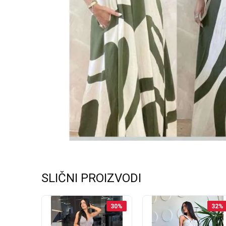
SLIČNI PROIZVODI
31
%
30
%
32
%