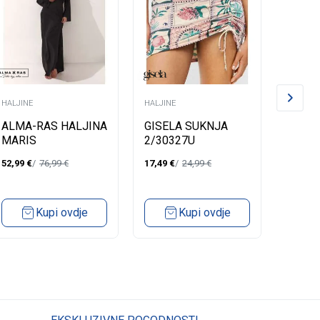
HALJINE
HALJINE
HALJINE
ALMA-RAS HALJINA
GISELA SUKNJA
GISEL
MARIS
2/30327U
2/400
52,99
€
76,99
€
17,49
€
24,99
€
31,99
€
Kupi ovdje
Kupi ovdje