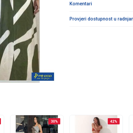
Komentari
Provjeri dostupnost u radnj
30
%
42
%