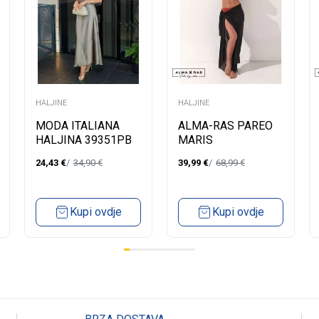
HALJINE
HALJINE
MODA ITALIANA
ALMA-RAS PAREO
HALJINA 39351PB
MARIS
24,43
€
34,90
€
39,99
€
68,99
€
Kupi ovdje
Kupi ovdje