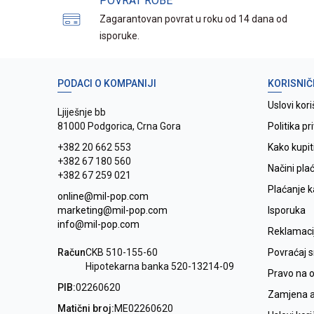
POVRAT ROBE
Zagarantovan povrat u roku od 14 dana od
isporuke.
PODACI O KOMPANIJI
KORISNIČ
Uslovi kori
Ljiješnje bb
81000 Podgorica, Crna Gora
Politika pr
+382 20 662 553
Kako kupit
+382 67 180 560
Načini pla
+382 67 259 021
Plaćanje 
online@mil-pop.com
marketing@mil-pop.com
Isporuka
info@mil-pop.com
Reklamaci
Račun
CKB 510-155-60
Povraćaj 
Hipotekarna banka 520-13214-09
Pravo na 
PIB:
02260620
Zamjena ar
Matični broj:
ME02260620