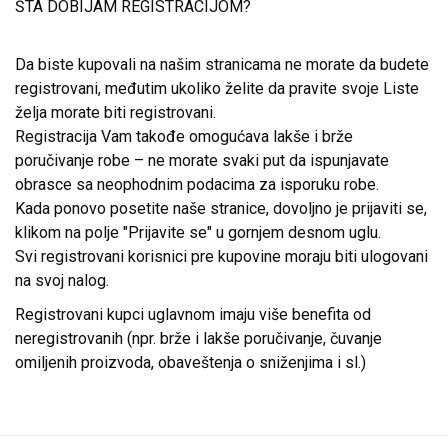
ŠTA DOBIJAM REGISTRACIJOM?
Da biste kupovali na našim stranicama ne morate da budete
registrovani, međutim ukoliko želite da pravite svoje Liste
želja morate biti registrovani.
Registracija Vam takođe omogućava lakše i brže
poručivanje robe – ne morate svaki put da ispunjavate
obrasce sa neophodnim podacima za isporuku robe.
Kada ponovo posetite naše stranice, dovoljno je prijaviti se,
klikom na polje "Prijavite se" u gornjem desnom uglu.
Svi registrovani korisnici pre kupovine moraju biti ulogovani
na svoj nalog.
Registrovani kupci uglavnom imaju više benefita od
neregistrovanih (npr. brže i lakše poručivanje, čuvanje
omiljenih proizvoda, obaveštenja o sniženjima i sl.)