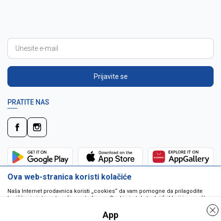
Prijavite se
PRATITE NAS
Ova web-stranica koristi kolačiće
Naša Internet prodavnica koristi „cookies“ da vam pomogne da prilagodite
korišćenje interneta vašim potrebama. Cookie je tekstualni fajl koji je smešten
na vašem hard disku od strane web servera. Cookie-ji ne mogu biti korišćeni
da pokrenu program ili da isporuče virus vašem računaru. Cookie-i su
App
jedinstveno dodeljeni vama, i jedino mogu biti pročitani od strane web servera