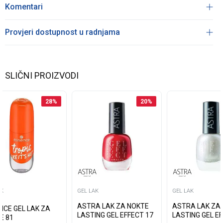
Komentari
Provjeri dostupnost u radnjama
SLIČNI PROIZVODI
28
%
20
%
AK
GEL LAK
GEL LAK
ASTRA LAK ZA NOKTE
ASTRA LAK ZA
NCE GEL LAK ZA
LASTING GEL EFFECT 17
LASTING GEL EF
E 81