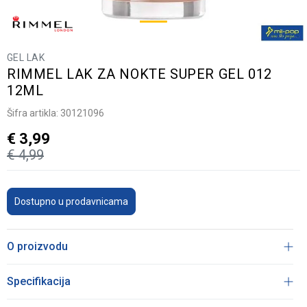
GEL LAK
RIMMEL LAK ZA NOKTE SUPER GEL 012
12ML
Šifra artikla:
30121096
€
3,99
€
4,99
Dostupno u prodavnicama
O proizvodu
Specifikacija