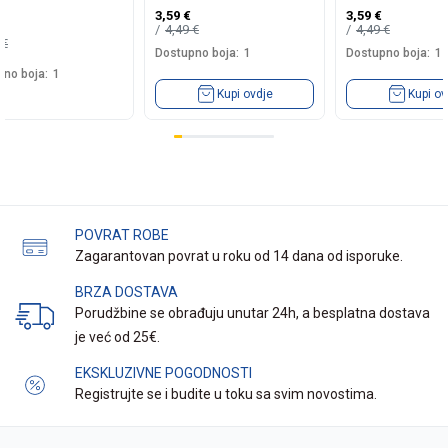
3,59
€
3,59
€
4,49
€
4,49
€
0
€
Dostupno boja:
1
Dostupno boja:
1
no boja:
1
Kupi ovdje
Kupi ov
POVRAT ROBE
Zagarantovan povrat u roku od 14 dana od isporuke.
BRZA DOSTAVA
Porudžbine se obrađuju unutar 24h, a besplatna dostava
je već od 25€.
EKSKLUZIVNE POGODNOSTI
Registrujte se i budite u toku sa svim novostima.