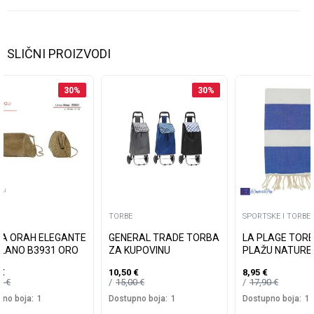
SLIČNI PROIZVODI
30
%
30
%
TORBE
SPORTSKE I TORBE
A ORAH ELEGANTE
GENERAL TRADE TORBA
LA PLAGE TOR
ILANO B3931 ORO
ZA KUPOVINU
PLAŽU NATURE
€
10,50
€
8,95
€
90
€
15,00
€
17,90
€
no boja:
1
Dostupno boja:
1
Dostupno boja:
1