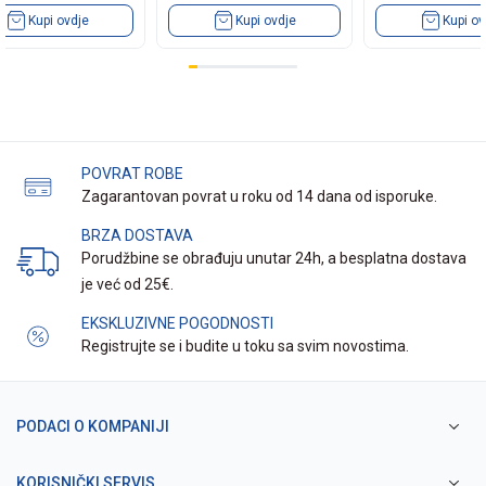
Kupi ovdje
Kupi ovdje
Kupi ov
POVRAT ROBE
Zagarantovan povrat u roku od 14 dana od isporuke.
BRZA DOSTAVA
Porudžbine se obrađuju unutar 24h, a besplatna dostava
je već od 25€.
EKSKLUZIVNE POGODNOSTI
Registrujte se i budite u toku sa svim novostima.
PODACI O KOMPANIJI
KORISNIČKI SERVIS