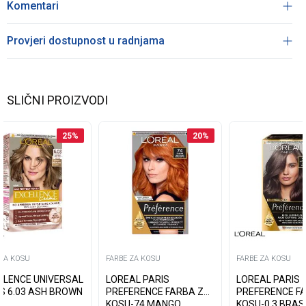
Komentari
Provjeri dostupnost u radnjama
SLIČNI PROIZVODI
25
%
20
%
 ZA KOSU
FARBE ZA KOSU
FARBE ZA KOSU
LLENCE UNIVERSAL
LOREAL PARIS
LOREAL PARIS
S 6.03 ASH BROWN
PREFERENCE FARBA ZA
PREFERENCE F
KOSU-74 MANGO
KOSU-0.3 BRASI