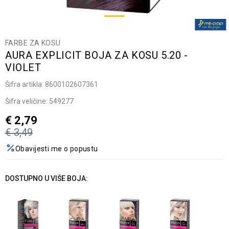
FARBE ZA KOSU
AURA EXPLICIT BOJA ZA KOSU 5.20 -
VIOLET
Šifra artikla:
8600102607361
Šifra veličine:
549277
€
2,79
€
3,49
Obavijesti me o popustu
DOSTUPNO U VIŠE BOJA: