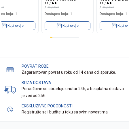
11,16
€
11,16
€
INTENSE COOPER
DARK BROWN
19
€
13,95
€
13,95
€
no boja:
1
Dostupno boja:
1
Dostupno boja:
1
Kupi ovdje
Kupi ovdje
Kupi ov
POVRAT ROBE
Zagarantovan povrat u roku od 14 dana od isporuke.
BRZA DOSTAVA
Porudžbine se obrađuju unutar 24h, a besplatna dostava
je već od 25€.
EKSKLUZIVNE POGODNOSTI
Registrujte se i budite u toku sa svim novostima.