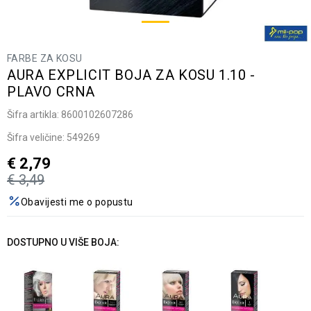
FARBE ZA KOSU
AURA EXPLICIT BOJA ZA KOSU 1.10 -
PLAVO CRNA
Šifra artikla:
8600102607286
Šifra veličine:
549269
€
2,79
€
3,49
Obavijesti me o popustu
DOSTUPNO U VIŠE BOJA: