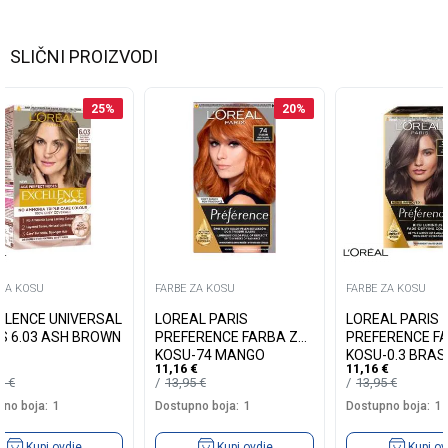
SLIČNI PROIZVODI
25
%
20
%
 ZA KOSU
FARBE ZA KOSU
FARBE ZA KOSU
LLENCE UNIVERSAL
LOREAL PARIS
LOREAL PARIS
S 6.03 ASH BROWN
PREFERENCE FARBA ZA
PREFERENCE F
KOSU-74 MANGO
KOSU-0.3 BRASI
11,16
€
11,16
€
INTENSE COOPER
DARK BROWN
19
€
13,95
€
13,95
€
no boja:
1
Dostupno boja:
1
Dostupno boja:
1
Kupi ovdje
Kupi ovdje
Kupi ov