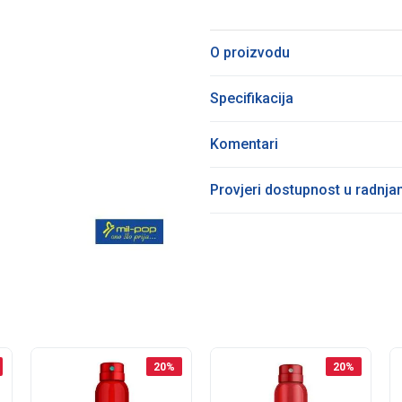
O proizvodu
Specifikacija
Komentari
Provjeri dostupnost u radnj
20
%
20
%