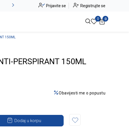
Alma Ras do -50%
Prijavite se
Registrujte se
Pogledaj više
0
0
ANT 150ML
ANTI-PERSPIRANT 150ML
Obavijesti me o popustu
Dodaj u korpu