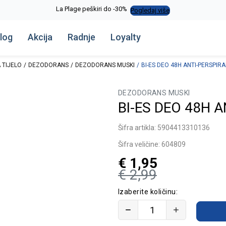
La Plage peškiri do -30%
Pogledaj više
log
Akcija
Radnje
Loyalty
 TIJELO
DEZODORANS
DEZODORANS MUSKI
BI-ES DEO 48H ANTI-PERSPIR
DEZODORANS MUSKI
BI-ES DEO 48H 
Šifra artikla:
5904413310136
Šifra veličine:
604809
€
1,95
€
2,99
Izaberite količinu: