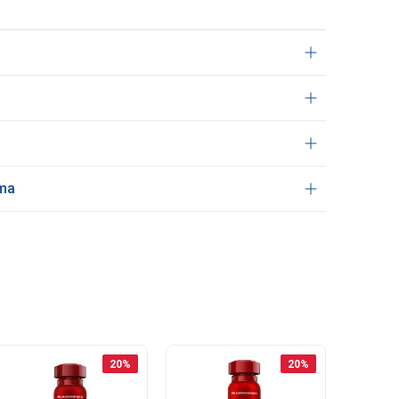
ama
20
%
20
%