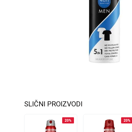
SLIČNI PROIZVODI
20
%
20
%
20
%