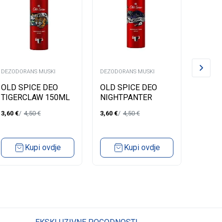
DEZODORANS MUSKI
DEZODORANS MUSKI
DEZODO
OLD SPICE DEO
OLD SPICE DEO
NIVEA
TIGERCLAW 150ML
NIGHTPANTER
DEZO
150ML
SPRE
3,60
€
4,50
€
3,60
€
4,50
€
3,83
€
Kupi ovdje
Kupi ovdje