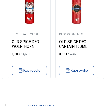
DEZODORANS MUSKI
DEZODORANS MUSKI
OLD SPICE DEO
OLD SPICE DEO
WOLFTHORN
CAPTAIN 150ML
150ML
3,60
€
4,50
€
3,56
€
4,45
€
Kupi ovdje
Kupi ovdje