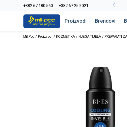
-20% na kompletan asortiman
+382 67 180 560
+382 67 259 021
Pogledaj više
Proizvodi
Brendovi
B
Mil Pop
Proizvodi
KOZMETIKA
NJEGA TIJELA
PREPARATI ZA