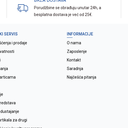
BRZA DOSTAVA
Porudžbine se obrađuju unutar 24h, a
besplatna dostava je već od 25€.
KI SERVIS
INFORMACIJE
šćenja i prodaje
O nama
ivatnosti
Zaposlenje
i
Kontakt
ćanja
Saradnja
karticama
Najčešća pitanja
je
sredstava
odustajanje
tikala za drugi