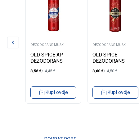
KI
DEZODORANS MUSKI
DEZODORANS MUSKI
CARE
OLD SPICE AP
OLD SPICE
RANT
DEZODORANS
DEZODORANS
E +
SPORT POWER
LEGEND 150ML
3,56
€
4,45
€
3,60
€
4,50
€
S
150M
dje
Kupi ovdje
Kupi ovdje