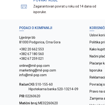
POVRAT ROBE
Zagarantovan povrat u roku od 14 dana od
isporuke.
PODACI O KOMPANIJI
KORISNIČ
Uslovi kori
Ljiješnje bb
81000 Podgorica, Crna Gora
Politika pr
+382 20 662 553
Kako kupit
+382 67 180 560
Načini pla
+382 67 259 021
Plaćanje 
online@mil-pop.com
marketing@mil-pop.com
Isporuka
info@mil-pop.com
Reklamaci
Račun
CKB 510-155-60
Povraćaj 
Hipotekarna banka 520-13214-09
Pravo na 
PIB:
02260620
Zamjena ar
Matični broj:
ME02260620