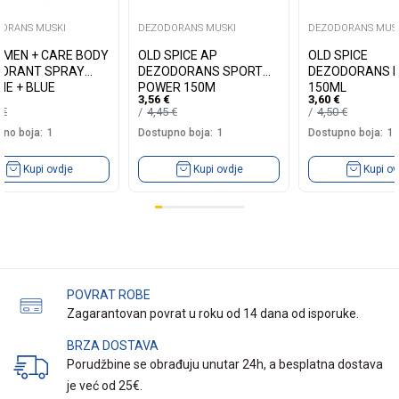
ORANS MUSKI
DEZODORANS MUSKI
DEZODORANS MUS
 MEN + CARE BODY
OLD SPICE AP
OLD SPICE
ORANT SPRAY
DEZODORANS SPORT
DEZODORANS 
NE + BLUE
POWER 150M
150ML
3,56
€
3,60
€
ESS 150ML
5
€
4,45
€
4,50
€
no boja:
1
Dostupno boja:
1
Dostupno boja:
1
Kupi ovdje
Kupi ovdje
Kupi ov
POVRAT ROBE
Zagarantovan povrat u roku od 14 dana od isporuke.
BRZA DOSTAVA
Porudžbine se obrađuju unutar 24h, a besplatna dostava
je već od 25€.