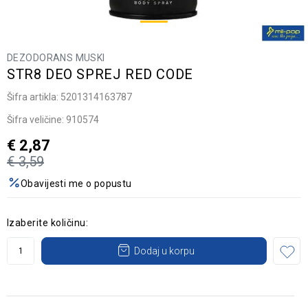
DEZODORANS MUSKI
STR8 DEO SPREJ RED CODE
Šifra artikla:
5201314163787
Šifra veličine:
910574
€
2,87
€
3,59
Obavijesti me o popustu
Izaberite količinu:
Dodaj u korpu