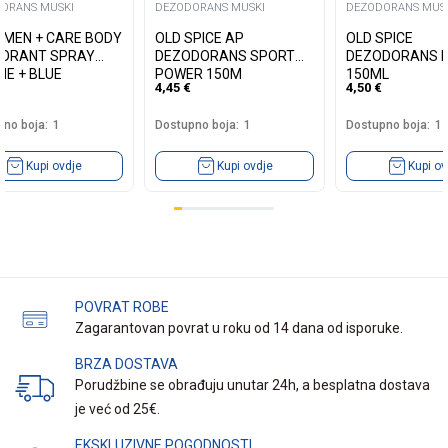
ORANS MUSKI
DEZODORANS MUSKI
DEZODORANS MUS
 MEN + CARE BODY
OLD SPICE AP
OLD SPICE
ORANT SPRAY
DEZODORANS SPORT
DEZODORANS 
NE + BLUE
POWER 150M
150ML
4,45
€
4,50
€
ESS 150ML
no boja:
1
Dostupno boja:
1
Dostupno boja:
1
Kupi ovdje
Kupi ovdje
Kupi ov
POVRAT ROBE
Zagarantovan povrat u roku od 14 dana od isporuke.
BRZA DOSTAVA
Porudžbine se obrađuju unutar 24h, a besplatna dostava
je već od 25€.
EKSKLUZIVNE POGODNOSTI