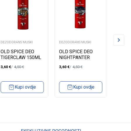
DEZODORANS MUSKI
DEZODORANS MUSKI
DEZODO
OLD SPICE DEO
OLD SPICE DEO
NIVEA
TIGERCLAW 150ML
NIGHTPANTER
DEZO
150ML
SPRE
3,60
€
4,50
€
3,60
€
4,50
€
3,83
€
Kupi ovdje
Kupi ovdje