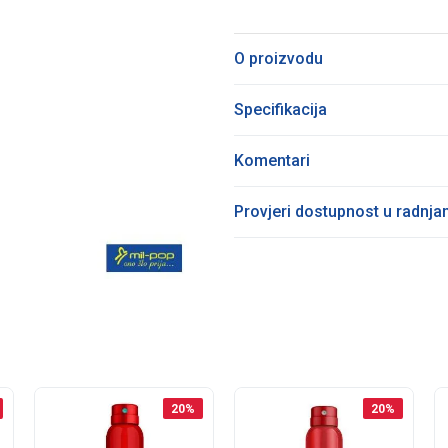
O proizvodu
Specifikacija
Komentari
Provjeri dostupnost u radnj
20
%
20
%