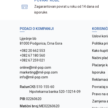
POVRAT ROBE
Zagarantovan povrat u roku od 14 dana od
isporuke.
PODACI O KOMPANIJI
KORISNIČ
Uslovi kori
Ljiješnje bb
81000 Podgorica, Crna Gora
Politika pr
+382 20 662 553
Kako kupit
+382 67 180 560
Načini pla
+382 67 259 021
Plaćanje 
online@mil-pop.com
marketing@mil-pop.com
Isporuka
info@mil-pop.com
Reklamaci
Račun
CKB 510-155-60
Povraćaj 
Hipotekarna banka 520-13214-09
Pravo na 
PIB:
02260620
Zamjena ar
Matični broj:
ME02260620