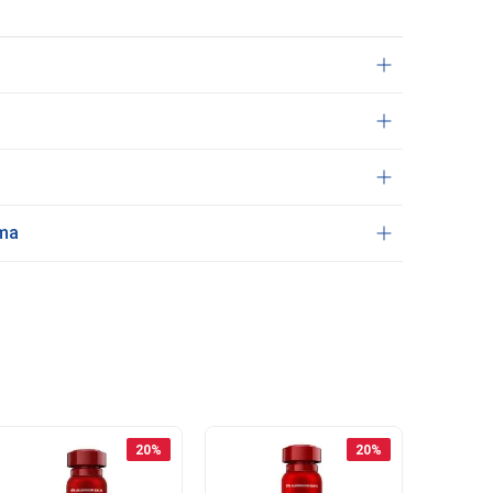
ama
20
%
20
%