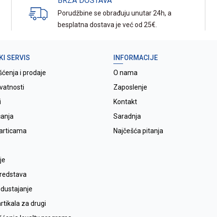
BRZA DOSTAVA
Porudžbine se obrađuju unutar 24h, a
besplatna dostava je već od 25€.
KI SERVIS
INFORMACIJE
šćenja i prodaje
O nama
ivatnosti
Zaposlenje
i
Kontakt
ćanja
Saradnja
karticama
Najčešća pitanja
je
sredstava
odustajanje
tikala za drugi