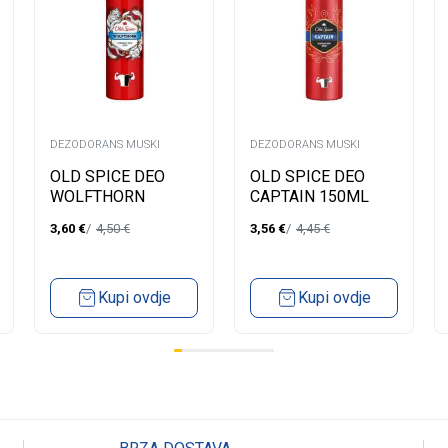
DEZODORANS MUSKI
DEZODORANS MUSKI
OLD SPICE DEO
OLD SPICE DEO
WOLFTHORN
CAPTAIN 150ML
150ML
3,60
€
4,50
€
3,56
€
4,45
€
Kupi ovdje
Kupi ovdje