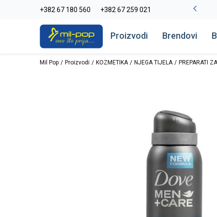
-20% na kompletan asortiman
+382 67 180 560
+382 67 259 021
Pogledaj više
Proizvodi
Brendovi
B
Mil Pop
Proizvodi
KOZMETIKA
NJEGA TIJELA
PREPARATI ZA