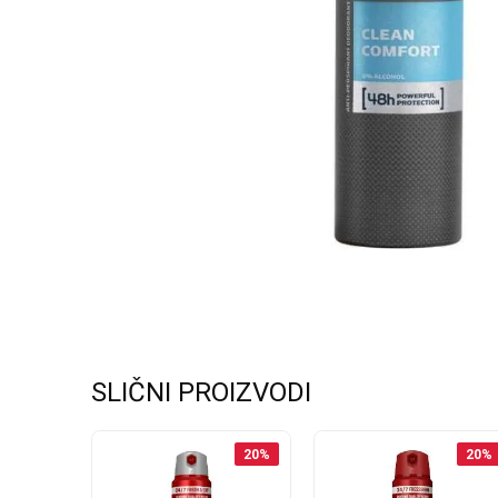
SLIČNI PROIZVODI
20
%
20
%
20
%