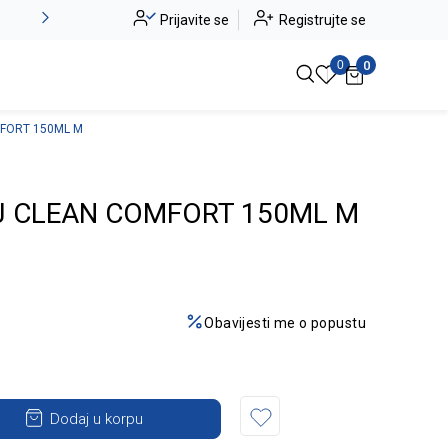
Alma Ras do -50%
Prijavite se
Registrujte se
Pogledaj više
0
0
FORT 150ML M
J CLEAN COMFORT 150ML M
Obavijesti me o popustu
Dodaj u korpu