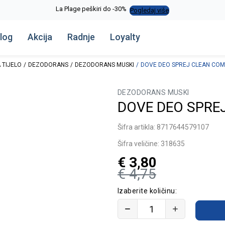
La Plage peškiri do -30%
Pogledaj više
log
Akcija
Radnje
Loyalty
 TIJELO
DEZODORANS
DEZODORANS MUSKI
DOVE DEO SPREJ CLEAN COM
DEZODORANS MUSKI
DOVE DEO SPRE
Šifra artikla:
8717644579107
Šifra veličine:
318635
€
3,80
€
4,75
Izaberite količinu: