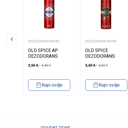
KI
DEZODORANS MUSKI
DEZODORANS MUSKI
CARE
OLD SPICE AP
OLD SPICE
RANT
DEZODORANS
DEZODORANS
E +
SPORT POWER
LEGEND 150ML
3,56
€
4,45
€
3,60
€
4,50
€
S
150M
dje
Kupi ovdje
Kupi ovdje