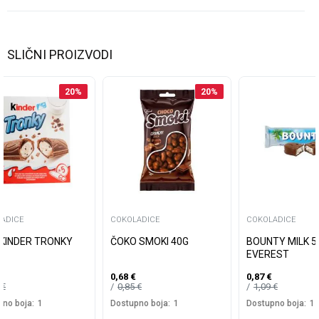
SLIČNI PROIZVODI
20
%
20
%
ADICE
COKOLADICE
COKOLADICE
 KINDER TRONKY
ČOKO SMOKI 40G
BOUNTY MILK 5
EVEREST
0,68
€
0,87
€
5
€
0,85
€
1,09
€
no boja:
1
Dostupno boja:
1
Dostupno boja:
1