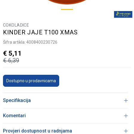
COKOLADICE
KINDER JAJE T100 XMAS
Šifra artikla:
4008400230726
€
5,11
€
6,39
Dostupno u prodavnicama
Specifikacija
Komentari
Provjeri dostupnost u radnjama