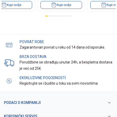
Kupi ovdje
Kupi ovdje
Kupi ov
POVRAT ROBE
Zagarantovan povrat u roku od 14 dana od isporuke.
BRZA DOSTAVA
Porudžbine se obrađuju unutar 24h, a besplatna dostava
je već od 25€.
EKSKLUZIVNE POGODNOSTI
Registrujte se i budite u toku sa svim novostima.
PODACI O KOMPANIJI
KORISNIČKI SERVIS