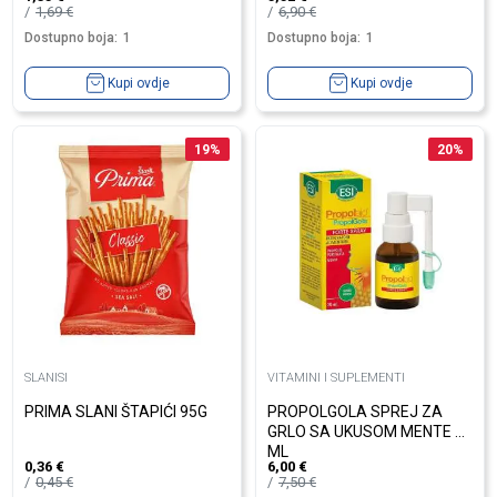
1,69
€
6,90
€
Dostupno boja:
1
Dostupno boja:
1
Kupi ovdje
Kupi ovdje
19
%
20
%
SLANISI
VITAMINI I SUPLEMENTI
PRIMA SLANI ŠTAPIĆI 95G
PROPOLGOLA SPREJ ZA
GRLO SA UKUSOM MENTE 20
ML
0,36
€
6,00
€
0,45
€
7,50
€