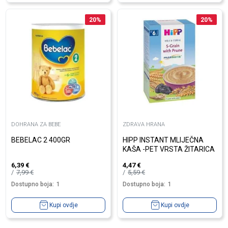
20
%
20
%
DOHRANA ZA BEBE
ZDRAVA HRANA
BEBELAC 2 400GR
HIPP INSTANT MLIJEČNA
KAŠA -PET VRSTA ŽITARICA
6,39
€
4,47
€
7,99
€
5,59
€
Dostupno boja:
1
Dostupno boja:
1
Kupi ovdje
Kupi ovdje