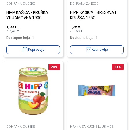
DOHRANA ZA BEBE
DOHRANA ZA BEBE
HIPP KAŠICA - KRUŠKA
HIPP KAŠICA - BRESKVA I
VILJAMOVKA 190G
KRUŠKA 125G
1,99
€
1,35
€
2,49
€
1,69
€
Dostupno boja:
1
Dostupno boja:
1
Kupi ovdje
Kupi ovdje
20
%
21
%
DOHRANA ZA BEBE
HRANA ZA KUCNE LJUBIMCE