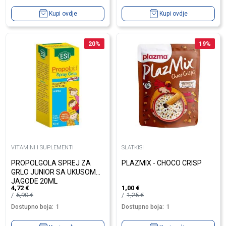
Kupi ovdje
Kupi ovdje
20
%
19
%
VITAMINI I SUPLEMENTI
SLATKISI
PROPOLGOLA SPREJ ZA
PLAZMIX - CHOCO CRISP
GRLO JUNIOR SA UKUSOM
JAGODE 20ML
4,72
€
1,00
€
5,90
€
1,25
€
Dostupno boja:
1
Dostupno boja:
1