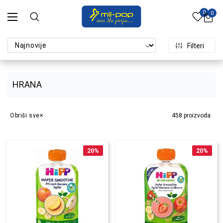
0
0
Filteri
HRANA
Obriši sve
458
proizvoda
20
%
20
%