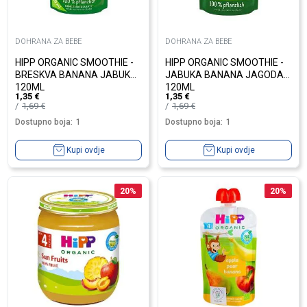
DOHRANA ZA BEBE
DOHRANA ZA BEBE
HIPP ORGANIC SMOOTHIE -
HIPP ORGANIC SMOOTHIE -
BRESKVA BANANA JABUKA
JABUKA BANANA JAGODA
120ML
120ML
1,35
€
1,35
€
1,69
€
1,69
€
Dostupno boja:
1
Dostupno boja:
1
Kupi ovdje
Kupi ovdje
20
%
20
%