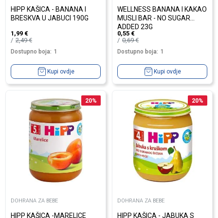
HIPP KAŠICA - BANANA I
WELLNESS BANANA I KAKAO
BRESKVA U JABUCI 190G
MUSLI BAR - NO SUGAR
ADDED 23G
1,99
€
0,55
€
2,49
€
0,69
€
Dostupno boja:
1
Dostupno boja:
1
Kupi ovdje
Kupi ovdje
20
%
20
%
DOHRANA ZA BEBE
DOHRANA ZA BEBE
HIPP KAŠICA -MARELICE
HIPP KAŠICA - JABUKA S