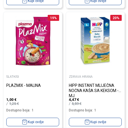
Kupi ovdje
Kupi ovdje
19
%
20
%
SLATKISI
ZDRAVA HRANA
PLAZMIX - MALINA
HIPP INSTANT MLIJEČNA
NOĆNA KAŠA SA KEKSOM - 6
MJ.
1,00
€
4,47
€
1,25
€
5,59
€
Dostupno boja:
1
Dostupno boja:
1
Kupi ovdje
Kupi ovdje