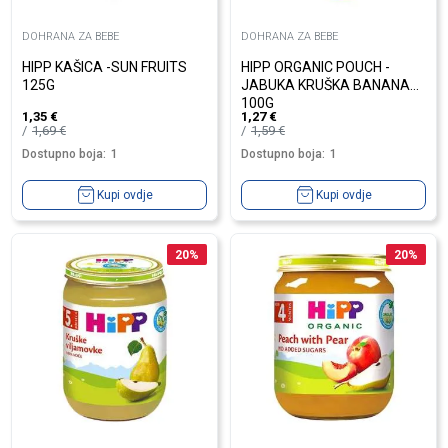
DOHRANA ZA BEBE
DOHRANA ZA BEBE
HIPP KAŠICA -SUN FRUITS
HIPP ORGANIC POUCH -
125G
JABUKA KRUŠKA BANANA
100G
1,35
€
1,27
€
1,69
€
1,59
€
Dostupno boja:
1
Dostupno boja:
1
Kupi ovdje
Kupi ovdje
20
%
20
%