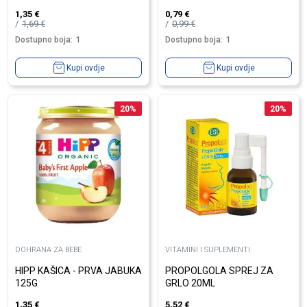
1,35
€
0,79
€
1,69
€
0,99
€
Dostupno boja:
1
Dostupno boja:
1
Kupi ovdje
Kupi ovdje
20
%
20
%
DOHRANA ZA BEBE
VITAMINI I SUPLEMENTI
HIPP KAŠICA - PRVA JABUKA
PROPOLGOLA SPREJ ZA
125G
GRLO 20ML
1,35
€
5,52
€