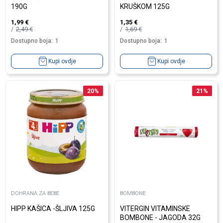
190G
KRUŠKOM 125G
1,99
€
1,35
€
2,49
€
1,69
€
Dostupno boja:
1
Dostupno boja:
1
Kupi ovdje
Kupi ovdje
20
%
21
%
DOHRANA ZA BEBE
BOMBONE
HIPP KAŠICA -ŠLJIVA 125G
VITERGIN VITAMINSKE
BOMBONE - JAGODA 32G