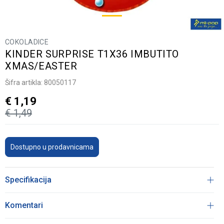
COKOLADICE
KINDER SURPRISE T1X36 IMBUTITO
XMAS/EASTER
Šifra artikla:
80050117
€
1,19
€
1,49
Dostupno u prodavnicama
Specifikacija
Komentari