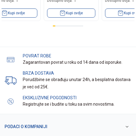
no boja:
1
Dostupno boja:
1
Dostupno boja:
1
Kupi ovdje
Kupi ovdje
Kupi ov
POVRAT ROBE
Zagarantovan povrat u roku od 14 dana od isporuke.
BRZA DOSTAVA
Porudžbine se obrađuju unutar 24h, a besplatna dostava
je već od 25€.
EKSKLUZIVNE POGODNOSTI
Registrujte se i budite u toku sa svim novostima.
PODACI O KOMPANIJI