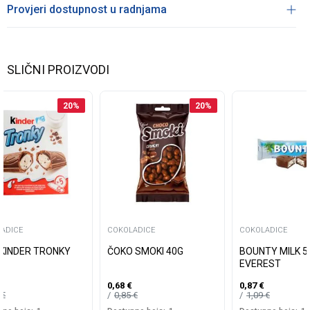
Provjeri dostupnost u radnjama
SLIČNI PROIZVODI
20
%
20
%
ADICE
COKOLADICE
COKOLADICE
 KINDER TRONKY
ČOKO SMOKI 40G
BOUNTY MILK 5
EVEREST
0,68
€
0,87
€
5
€
0,85
€
1,09
€