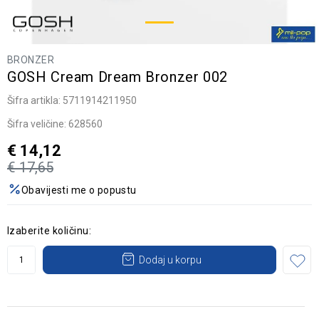
BRONZER
GOSH Cream Dream Bronzer 002
Šifra artikla:
5711914211950
Šifra veličine:
628560
€
14,12
€
17,65
Obavijesti me o popustu
Izaberite količinu:
Dodaj u korpu