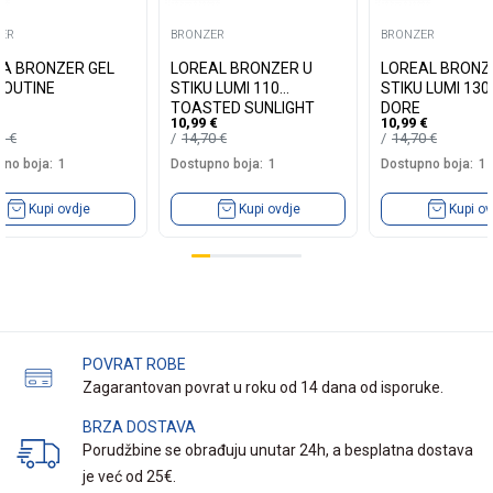
ER
BRONZER
BRONZER
A BRONZER GEL
LOREAL BRONZER U
LOREAL BRONZ
ROUTINE
STIKU LUMI 110
STIKU LUMI 13
TOASTED SUNLIGHT
DORE
10,99
€
10,99
€
99
€
14,70
€
14,70
€
no boja:
1
Dostupno boja:
1
Dostupno boja:
1
Kupi ovdje
Kupi ovdje
Kupi ov
POVRAT ROBE
Zagarantovan povrat u roku od 14 dana od isporuke.
BRZA DOSTAVA
Porudžbine se obrađuju unutar 24h, a besplatna dostava
je već od 25€.