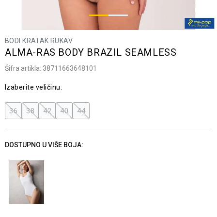
BODI KRATAK RUKAV
ALMA-RAS BODY BRAZIL SEAMLESS
Šifra artikla:
38711663648101
Izaberite veličinu:
36
38
42
40
44
DOSTUPNO U VIŠE BOJA: