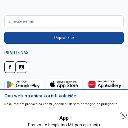
Prijavite se
PRATITE NAS
Ova web-stranica koristi kolačiće
Naša Internet prodavnica koristi „cookies“ da vam pomogne da prilagodite
korišćenje interneta vašim potrebama. Cookie je tekstualni fajl koji je smešten
na vašem hard disku od strane web servera. Cookie-ji ne mogu biti korišćeni
da pokrenu program ili da isporuče virus vašem računaru. Cookie-i su
App
jedinstveno dodeljeni vama, i jedino mogu biti pročitani od strane web servera
u domenu koji vam ih je poslao.
Preuzmite besplatno Mil-pop aplikaciju