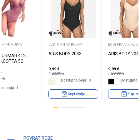
KRATAK RUKAV
BODI KRATAK RUKAV
BODI KRATAK RUKA
ARIS BODY 2043
ARIS BODY 204
 LORMAR 412L
ACOTTA 5C
9,99
€
9,99
€
20,99
€
20,99
€
€
99
€
Dostupno boja:
3
Dostupno b
no boja:
1
Kupi ovdje
Kupi ov
POVRAT ROBE