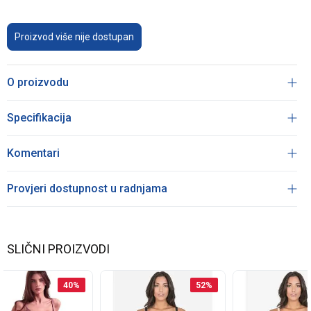
Proizvod više nije dostupan
O proizvodu
Specifikacija
Komentari
Provjeri dostupnost u radnjama
SLIČNI PROIZVODI
40
%
52
%