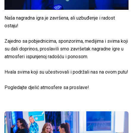
Naša nagradna igra je završena, ali uzbuđenje i radost
ostaju!
Zajedno sa pobjednicima, sponzorima, medijima i svima koji
su dali doprinos, proslavili smo završetak nagradne igre u
atmosferi ispunjenoj radošću i ponosom.
Hvala svima koji su učestvovali i podržali nas na ovom putu!
Pogledajte djelić atmosfere sa proslave!