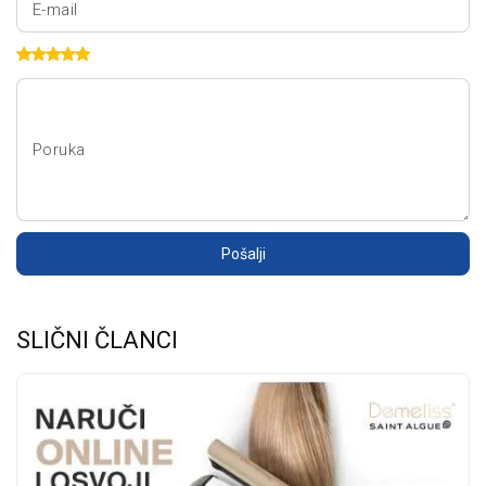
E-mail
Poruka
Pošalji
SLIČNI ČLANCI