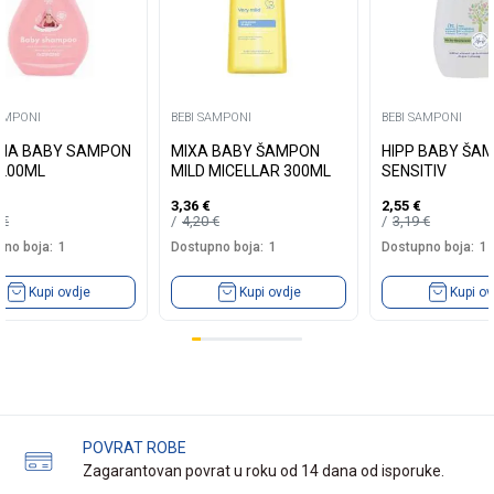
SAMPONI
BEBI SAMPONI
BEBI SAMPONI
NA BABY SAMPON
MIXA BABY ŠAMPON
HIPP BABY ŠA
 200ML
MILD MICELLAR 300ML
SENSITIV
3,36
€
2,55
€
0
€
4,20
€
3,19
€
no boja:
1
Dostupno boja:
1
Dostupno boja:
1
Kupi ovdje
Kupi ovdje
Kupi ov
POVRAT ROBE
Zagarantovan povrat u roku od 14 dana od isporuke.