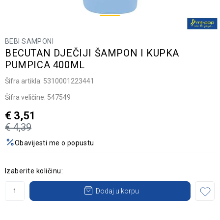
BEBI SAMPONI
BECUTAN DJEČIJI ŠAMPON I KUPKA
PUMPICA 400ML
Šifra artikla:
5310001223441
Šifra veličine:
547549
€
3,51
€
4,39
Obavijesti me o popustu
Izaberite količinu:
Dodaj u korpu