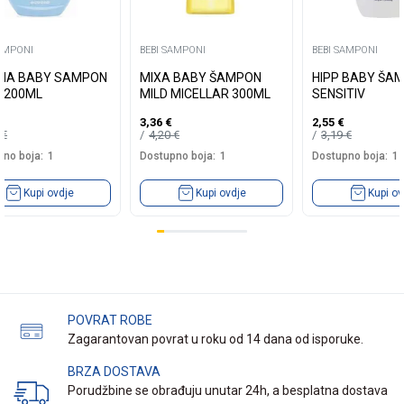
SAMPONI
BEBI SAMPONI
BEBI SAMPONI
NA BABY SAMPON
MIXA BABY ŠAMPON
HIPP BABY ŠA
I 200ML
MILD MICELLAR 300ML
SENSITIV
3,36
€
2,55
€
0
€
4,20
€
3,19
€
no boja:
1
Dostupno boja:
1
Dostupno boja:
1
Kupi ovdje
Kupi ovdje
Kupi ov
POVRAT ROBE
Zagarantovan povrat u roku od 14 dana od isporuke.
BRZA DOSTAVA
Porudžbine se obrađuju unutar 24h, a besplatna dostava