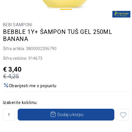
BEBI SAMPONI
BEBBLE 1Y+ ŠAMPON TUŠ GEL 250ML
BANANA
Šifra artikla:
3800002306790
Šifra veličine:
914673
€
3,40
€
4,25
Obavijesti me o popustu
Izaberite količinu:
Dodaj u korpu