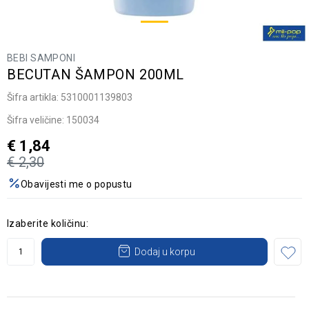
BEBI SAMPONI
BECUTAN ŠAMPON 200ML
Šifra artikla:
5310001139803
Šifra veličine:
150034
€
1,84
€
2,30
Obavijesti me o popustu
Izaberite količinu:
Dodaj u korpu