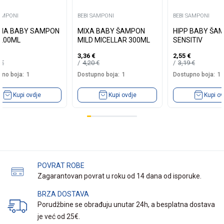
SAMPONI
BEBI SAMPONI
BEBI SAMPONI
NA BABY SAMPON
MIXA BABY ŠAMPON
HIPP BABY ŠA
 200ML
MILD MICELLAR 300ML
SENSITIV
3,36
€
2,55
€
0
€
4,20
€
3,19
€
no boja:
1
Dostupno boja:
1
Dostupno boja:
1
Kupi ovdje
Kupi ovdje
Kupi ov
POVRAT ROBE
Zagarantovan povrat u roku od 14 dana od isporuke.
BRZA DOSTAVA
Porudžbine se obrađuju unutar 24h, a besplatna dostava
je već od 25€.