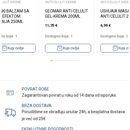
ELULIT KREME
ANTICELULIT KREME
ANTICELULIT KREM
SKI BALZAM SA
GEOMAR ANTI-CELULIT
USHUAIA MASA
M EFEKTOM
GEL-KREMA 200ML
ANTI CELULIT 2
ENJA 250ML
11,75
€
6,99
€
no boja:
1
Dostupno boja:
1
Dostupno boja:
1
Kupi ovdje
Kupi ovdje
Kupi ov
POVRAT ROBE
Zagarantovan povrat u roku od 14 dana od isporuke.
BRZA DOSTAVA
Porudžbine se obrađuju unutar 24h, a besplatna dostava
je već od 25€.
EKSKLUZIVNE POGODNOSTI