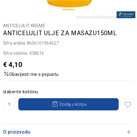
ANTICELULIT KREME
ANTICELULIT ULJE ZA MASAZU150ML
Šifra artikla:
8606101964627
Šifra veličine:
438616
€
4,10
Obavijesti me o popustu
Izaberite količinu:
Dodaj u korpu
O proizvodu