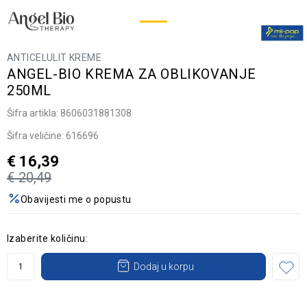
ANTICELULIT KREME
ANGEL-BIO KREMA ZA OBLIKOVANJE
250ML
Šifra artikla:
8606031881308
Šifra veličine:
616696
€
16,39
€
20,49
Obavijesti me o popustu
Izaberite količinu:
Dodaj u korpu