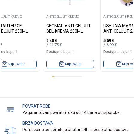
ELULIT KREME
ANTICELULIT KREME
ANTICELULIT KREM
 KRAUTER.GEL
GEOMAR ANTI-CELULIT
USHUAIA MASA
CELULIT 250ML
GEL-KREMA 200ML
ANTI CELULIT 2
9,40
€
5,59
€
9
€
11,75
€
6,99
€
no boja:
1
Dostupno boja:
1
Dostupno boja:
1
Kupi ovdje
Kupi ovdje
Kupi ov
POVRAT ROBE
Zagarantovan povrat u roku od 14 dana od isporuke.
BRZA DOSTAVA
Porudžbine se obrađuju unutar 24h, a besplatna dostava