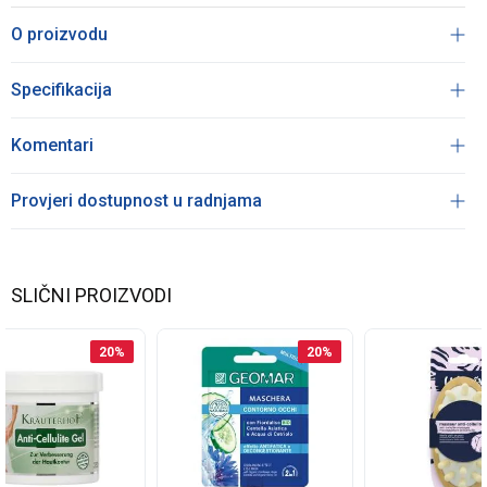
O proizvodu
Specifikacija
Komentari
Provjeri dostupnost u radnjama
SLIČNI PROIZVODI
20
%
20
%