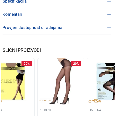
Specifikacija
Komentari
Provjeri dostupnost u radnjama
SLIČNI PROIZVODI
20
%
20
%
NA
15 DENA
15 DENA