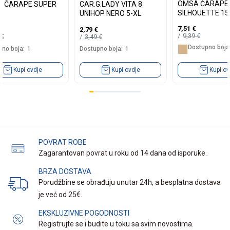
OMSA ČARAPE
 ČARAPE SUPER
CAR.G.LADY VITA 8
SILHOUETTE 15
UNIHOP NERO 5-XL
7,51
€
2,79
€
9,39
€
9
€
3,49
€
Dostupno boja
no boja:
1
Dostupno boja:
1
Kupi ovdje
Kupi ovdje
Kupi ov
POVRAT ROBE
Zagarantovan povrat u roku od 14 dana od isporuke.
BRZA DOSTAVA
Porudžbine se obrađuju unutar 24h, a besplatna dostava
je već od 25€.
EKSKLUZIVNE POGODNOSTI
Registrujte se i budite u toku sa svim novostima.