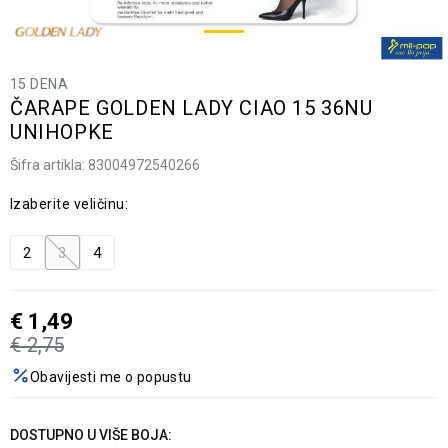
15 DENA
ČARAPE GOLDEN LADY CIAO 15 36NU
UNIHOPKE
Šifra artikla:
83004972540266
Izaberite veličinu:
2
3
4
€
1,49
€
2,75
Obavijesti me o popustu
DOSTUPNO U VIŠE BOJA: