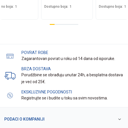
no boja:
1
Dostupno boja:
1
Dostupno boja:
1
POVRAT ROBE
Zagarantovan povrat u roku od 14 dana od isporuke.
BRZA DOSTAVA
Porudžbine se obrađuju unutar 24h, a besplatna dostava
je već od 25€.
EKSKLUZIVNE POGODNOSTI
Registrujte se i budite u toku sa svim novostima.
PODACI O KOMPANIJI