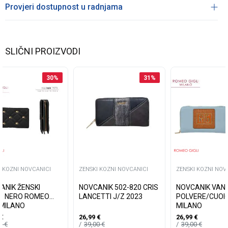
Provjeri dostupnost u radnjama
SLIČNI PROIZVODI
30
%
31
%
I KOZNI NOVCANICI
ZENSKI KOZNI NOVCANICI
ZENSKI KOZNI NOV
ANIK ŽENSKI
NOVCANIK 502-820 CRIS
NOVCANIK VAN
ID NERO ROMEO
LANCETTI J/Z 2023
POLVERE/CUOI
 MILANO
MILANO
€
26,99
€
26,99
€
00
€
39,00
€
39,00
€