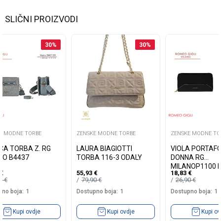
SLIČNI PROIZVODI
30
%
30
%
E MODNE TORBE
ZENSKE MODNE TORBE
ZENSKE MODNE TO
CA TORBA Z. RG
LAURA BIAGIOTTI
VIOLA PORTAFO
NO B4437
TORBA 116-3 ODALY
DONNA RG
MILANOP1100 
€
55,93
€
18,83
€
90
€
79,90
€
26,90
€
no boja:
1
Dostupno boja:
1
Dostupno boja:
1
Kupi ovdje
Kupi ovdje
Kupi ov