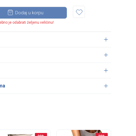
Dodaj u korpu
ebno je odabrati željenu veličinu!
ama