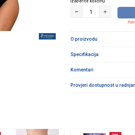
Izaberite količinu:
Potr
O proizvodu
Specifikacija
Komentari
Provjeri dostupnost u radnj