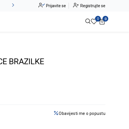
Novo u ponudi - Jadea
Prijavite se
Registrujte se
Pogledaj više
0
0
CE BRAZILKE
Obavijesti me o popustu