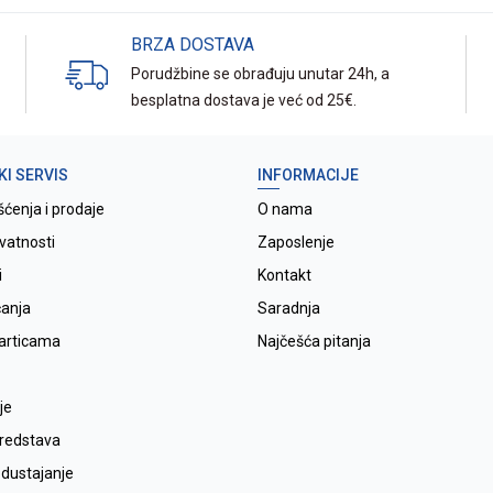
BRZA DOSTAVA
Porudžbine se obrađuju unutar 24h, a
besplatna dostava je već od 25€.
KI SERVIS
INFORMACIJE
šćenja i prodaje
O nama
ivatnosti
Zaposlenje
i
Kontakt
ćanja
Saradnja
karticama
Najčešća pitanja
je
sredstava
odustajanje