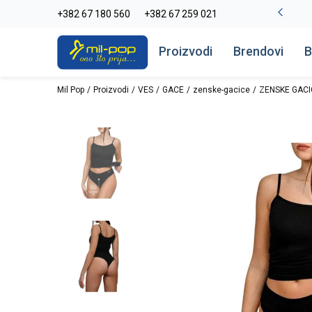
La Plage peškiri do -30%
+382 67 180 560
+382 67 259 021
Pogledaj više
Proizvodi
Brendovi
B
Mil Pop
Proizvodi
VES
GACE
zenske-gacice
ZENSKE GACI