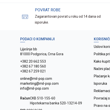
POVRAT ROBE
Zagarantovan povrat u roku od 14 dana od
isporuke.
PODACI O KOMPANIJI
KORISNIČ
Uslovi kori
Ljiješnje bb
81000 Podgorica, Crna Gora
Politika pr
+382 20 662 553
Kako kupit
+382 67 180 560
Načini pla
+382 67 259 021
Plaćanje 
online@mil-pop.com
marketing@mil-pop.com
Isporuka
info@mil-pop.com
Reklamaci
Račun
CKB 510-155-60
Povraćaj 
Hipotekarna banka 520-13214-09
Pravo na 