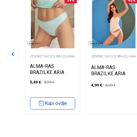
39
%
45
%
AZILIANA
ZENSKE GACICE BRAZILIANA
ZENSKE GACICE BRAZILIANA
ALMA-RAS
ALMA-RAS
BRAZILKE ARIA
BRAZILKE ARIA
5,49
€
8,99
€
4,99
€
8,99
€
dje
Kupi ovdje