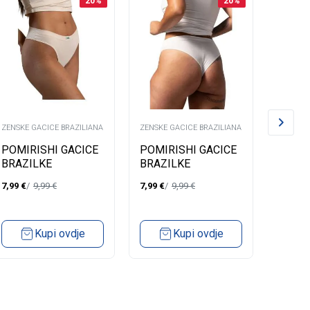
20
%
20
%
ZENSKE GACICE BRAZILIANA
ZENSKE GACICE BRAZILIANA
ZENSKE 
POMIRISHI GACICE
POMIRISHI GACICE
ALMA
BRAZILKE
BRAZILKE
BRAZI
7,99
€
9,99
€
7,99
€
9,99
€
3,99
€
Kupi ovdje
Kupi ovdje