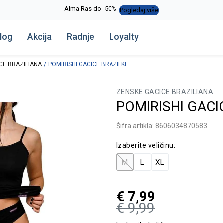
Alma Ras do -50%
Pogledaj više
log
Akcija
Radnje
Loyalty
CE BRAZILIANA
POMIRISHI GACICE BRAZILKE
ZENSKE GACICE BRAZILIANA
POMIRISHI GACI
Šifra artikla:
8606034870583
Izaberite veličinu:
M
L
XL
€
7,99
€
9,99