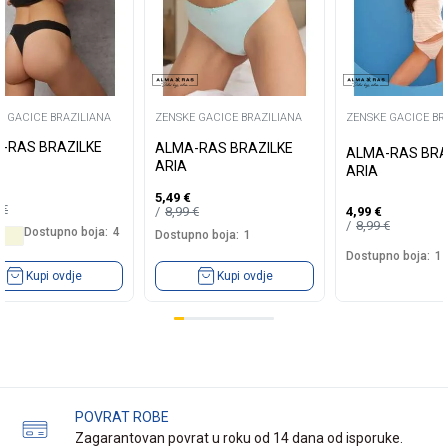
E GACICE BRAZILIANA
ZENSKE GACICE BRAZILIANA
ZENSKE GACICE BR
-RAS BRAZILKE
ALMA-RAS BRAZILKE
ALMA-RAS BRA
ARIA
ARIA
5,49
€
9
€
8,99
€
4,99
€
8,99
€
Dostupno boja:
4
Dostupno boja:
1
Dostupno boja:
1
Kupi ovdje
Kupi ovdje
POVRAT ROBE
Zagarantovan povrat u roku od 14 dana od isporuke.