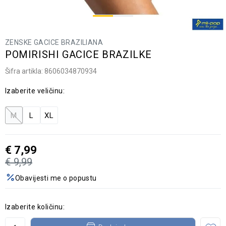
ZENSKE GACICE BRAZILIANA
POMIRISHI GACICE BRAZILKE
Šifra artikla:
8606034870934
Izaberite veličinu:
M
L
XL
€
7,99
€
9,99
Obavijesti me o popustu
Izaberite količinu: