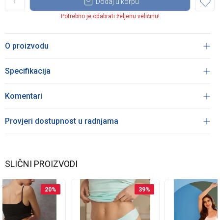
Dodaj u korpu
Potrebno je odabrati željenu veličinu!
O proizvodu
Specifikacija
Komentari
Provjeri dostupnost u radnjama
SLIČNI PROIZVODI
20
%
39
%