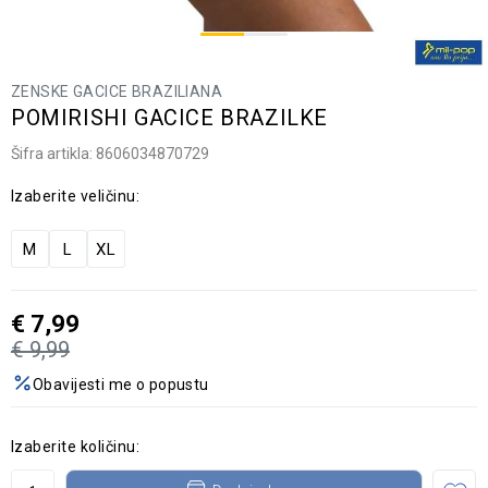
ZENSKE GACICE BRAZILIANA
POMIRISHI GACICE BRAZILKE
Šifra artikla:
8606034870729
Izaberite veličinu:
M
L
XL
€
7,99
€
9,99
Obavijesti me o popustu
Izaberite količinu: