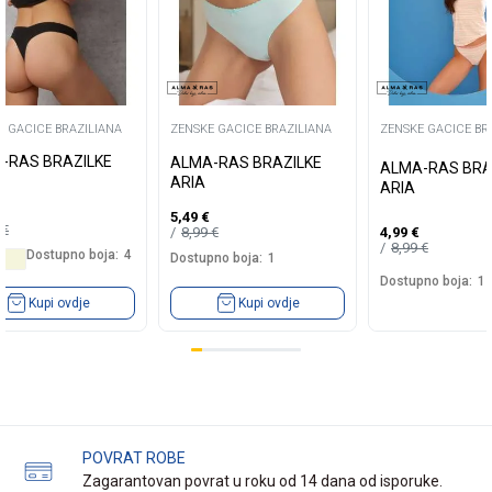
E GACICE BRAZILIANA
ZENSKE GACICE BRAZILIANA
ZENSKE GACICE BR
-RAS BRAZILKE
ALMA-RAS BRAZILKE
ALMA-RAS BRA
ARIA
ARIA
5,49
€
9
€
8,99
€
4,99
€
8,99
€
Dostupno boja:
4
Dostupno boja:
1
Dostupno boja:
1
Kupi ovdje
Kupi ovdje
POVRAT ROBE
Zagarantovan povrat u roku od 14 dana od isporuke.