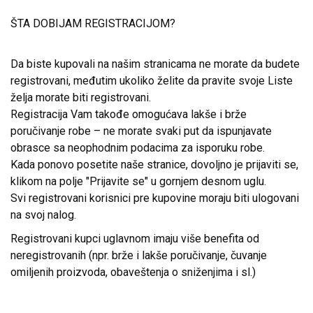
ŠTA DOBIJAM REGISTRACIJOM?
Da biste kupovali na našim stranicama ne morate da budete
registrovani, međutim ukoliko želite da pravite svoje Liste
želja morate biti registrovani.
Registracija Vam takođe omogućava lakše i brže
poručivanje robe – ne morate svaki put da ispunjavate
obrasce sa neophodnim podacima za isporuku robe.
Kada ponovo posetite naše stranice, dovoljno je prijaviti se,
klikom na polje "Prijavite se" u gornjem desnom uglu.
Svi registrovani korisnici pre kupovine moraju biti ulogovani
na svoj nalog.
Registrovani kupci uglavnom imaju više benefita od
neregistrovanih (npr. brže i lakše poručivanje, čuvanje
omiljenih proizvoda, obaveštenja o sniženjima i sl.)