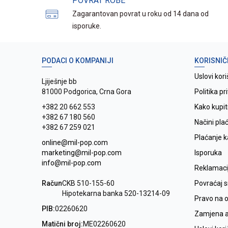
POVRAT ROBE
Zagarantovan povrat u roku od 14 dana od
isporuke.
PODACI O KOMPANIJI
KORISNIČ
Uslovi kori
Ljiješnje bb
81000 Podgorica, Crna Gora
Politika pr
+382 20 662 553
Kako kupit
+382 67 180 560
Načini pla
+382 67 259 021
Plaćanje 
online@mil-pop.com
marketing@mil-pop.com
Isporuka
info@mil-pop.com
Reklamaci
Račun
CKB 510-155-60
Povraćaj 
Hipotekarna banka 520-13214-09
Pravo na 
PIB:
02260620
Zamjena ar
Matični broj:
ME02260620