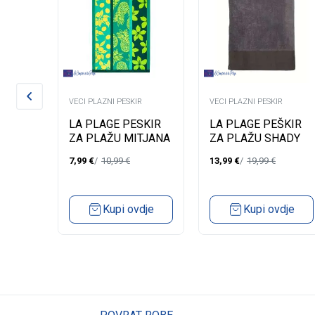
R
VECI PLAZNI PESKIR
VECI PLAZNI PESKIR
ŠKIR
LA PLAGE PESKIR
LA PLAGE PEŠKIR
JI
ZA PLAŽU MITJANA
ZA PLAŽU SHADY
90X170
GRIS 90X160
7,99
€
10,99
€
13,99
€
19,99
€
dje
Kupi ovdje
Kupi ovdje