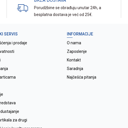
BRZA DOSTAVA
Porudžbine se obrađuju unutar 24h, a
besplatna dostava je već od 25€.
KI SERVIS
INFORMACIJE
šćenja i prodaje
O nama
ivatnosti
Zaposlenje
i
Kontakt
ćanja
Saradnja
karticama
Najčešća pitanja
je
sredstava
odustajanje
tikala za drugi