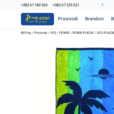
La Plage peškiri do -30%
+382 67 180 560
+382 67 259 021
Pogledaj više
Proizvodi
Brendovi
B
Mil Pop
Proizvodi
VES
PESKIR
PESKIR PLAZNI
VECI PLAZNI