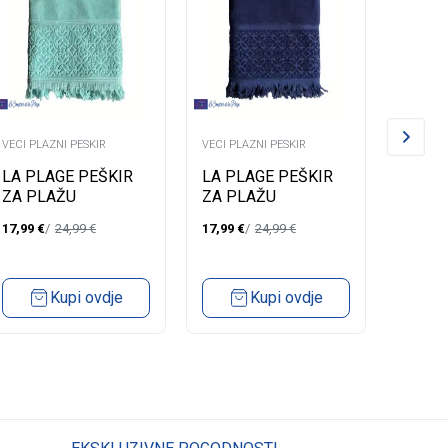
VECI PLAZNI PESKIR
VECI PLAZNI PESKIR
VECI PL
LA PLAGE PEŠKIR
LA PLAGE PEŠKIR
LA PL
ZA PLAŽU
ZA PLAŽU
ZA P
ROMANCE AQUA
ROMANCE MARINE
ROMA
17,99
€
24,99
€
17,99
€
24,99
€
19,99
€
90X170
90X170
90X17
Kupi ovdje
Kupi ovdje