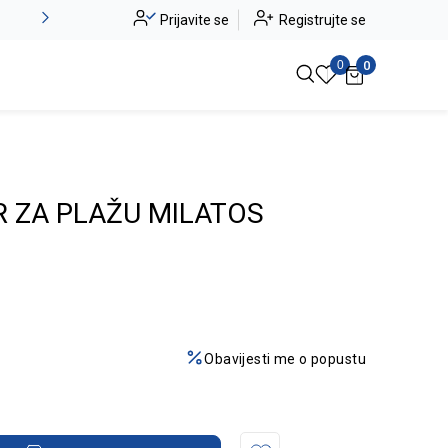
Novo u ponudi - Jadea
Prijavite se
Registrujte se
Pogledaj više
0
0
R ZA PLAŽU MILATOS
Obavijesti me o popustu