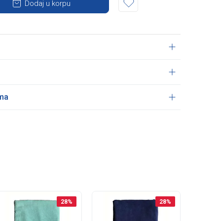
Dodaj u korpu
ama
28
%
28
%