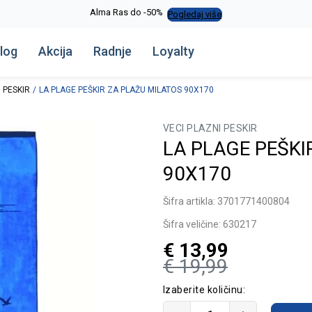
Alma Ras do -50%
Pogledaj više
log
Akcija
Radnje
Loyalty
 PESKIR
LA PLAGE PEŠKIR ZA PLAŽU MILATOS 90X170
VECI PLAZNI PESKIR
LA PLAGE PEŠKI
90X170
Šifra artikla:
3701771400804
Šifra veličine:
630217
€
13,99
€
19,99
Izaberite količinu: