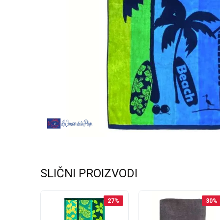
SLIČNI PROIZVODI
33
%
27
%
30
%