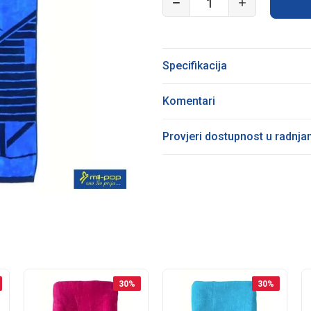
Specifikacija
Komentari
Provjeri dostupnost u radnj
30
%
30
%