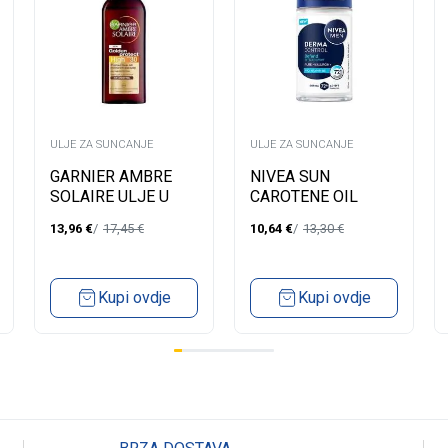
ULJE ZA SUNCANJE
ULJE ZA SUNCANJE
GARNIER AMBRE
NIVEA SUN
SOLAIRE ULJE U
CAROTENE OIL
SPREJU SPF30
SPRAY
13,96
€
17,45
€
10,64
€
13,30
€
150ML
Kupi ovdje
Kupi ovdje