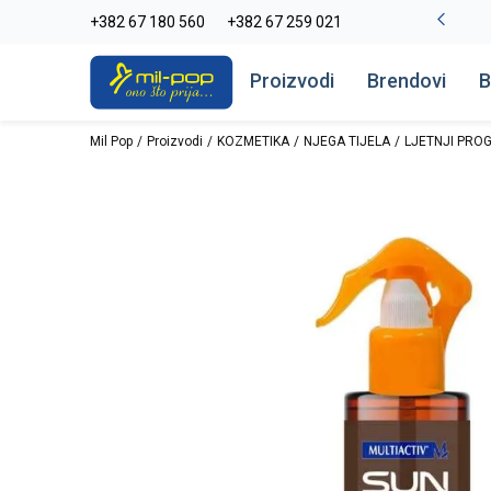
-20% na kompletan asortiman
+382 67 180 560
+382 67 259 021
Pogledaj više
Proizvodi
Brendovi
B
Mil Pop
Proizvodi
KOZMETIKA
NJEGA TIJELA
LJETNJI PRO