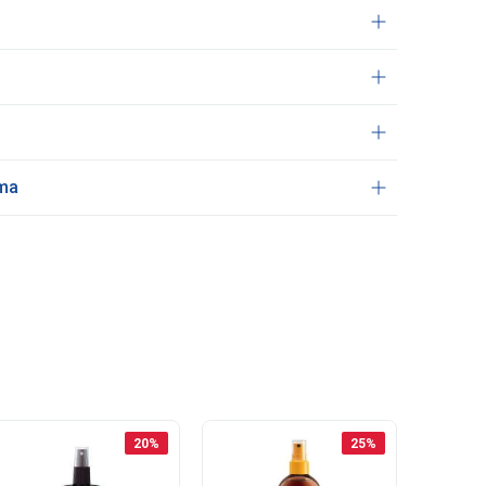
ama
20
%
25
%