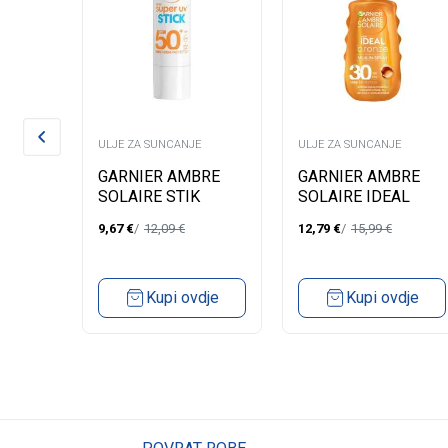
E
ULJE ZA SUNCANJE
ULJE ZA SUNCANJE
PIC
GARNIER AMBRE
GARNIER AMBRE
SOLAIRE STIK
SOLAIRE IDEAL
SUPER UV SPF50
BRONZ MILK IN
9,67
€
12,09
€
12,79
€
15,99
€
SPRAY SPF 30
 KOŽE
dje
Kupi ovdje
Kupi ovdje