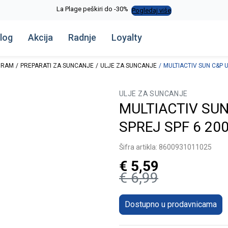
La Plage peškiri do -30%
Pogledaj više
log
Akcija
Radnje
Loyalty
GRAM
PREPARATI ZA SUNCANJE
ULJE ZA SUNCANJE
MULTIACTIV SUN C&P 
ULJE ZA SUNCANJE
MULTIACTIV SUN
SPREJ SPF 6 20
Šifra artikla:
8600931011025
€
5,59
€
6,99
Dostupno u prodavnicama