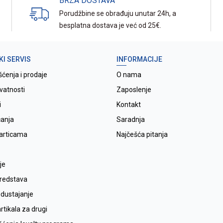
BRZA DOSTAVA
Porudžbine se obrađuju unutar 24h, a
besplatna dostava je već od 25€.
KI SERVIS
INFORMACIJE
šćenja i prodaje
O nama
ivatnosti
Zaposlenje
i
Kontakt
ćanja
Saradnja
karticama
Najčešća pitanja
je
sredstava
odustajanje
tikala za drugi