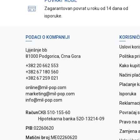
POVRAT ROBE
Zagarantovan povrat u roku od 14 dana od
isporuke.
PODACI O KOMPANIJI
KORISNIČ
Uslovi kori
Ljiješnje bb
81000 Podgorica, Crna Gora
Politika pr
+382 20 662 553
Kako kupit
+382 67 180 560
Načini pla
+382 67 259 021
Plaćanje 
online@mil-pop.com
marketing@mil-pop.com
Isporuka
info@mil-pop.com
Reklamaci
Račun
CKB 510-155-60
Povraćaj 
Hipotekarna banka 520-13214-09
Pravo na 
PIB:
02260620
Zamjena ar
Matični broj:
ME02260620