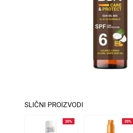
SLIČNI PROIZVODI
20
%
20
%
20
%