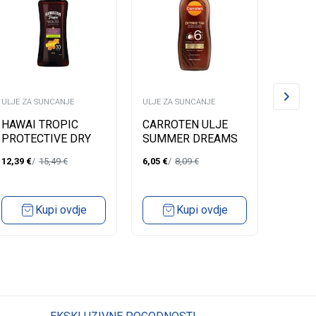
ULJE ZA SUNCANJE
ULJE ZA SUNCANJE
ULJE ZA
HAWAI TROPIC
CARROTEN ULJE
CARR
PROTECTIVE DRY
SUMMER DREAMS
MICRO
OIL SPRAY SPF30
SPF6 200ML
12,39
€
15,49
€
6,05
€
8,09
€
4,19
€
200ML
Kupi ovdje
Kupi ovdje