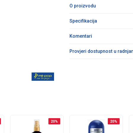
O proizvodu
Specifikacija
Komentari
Provjeri dostupnost u radnj
20
%
20
%