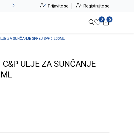
Alma Ras do -50%
Prijavite se
Registrujte se
Pogledaj više
0
0
ULJE ZA SUNČANJE SPREJ SPF 6 200ML
 C&P ULJE ZA SUNČANJE
0ML