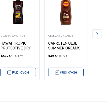
ULJE ZA SUNCANJE
ULJE ZA SUNCANJE
ULJE ZA
HAWAI TROPIC
CARROTEN ULJE
CARR
PROTECTIVE DRY
SUMMER DREAMS
MICRO
OIL SPRAY SPF30
SPF6 200ML
12,39
€
15,49
€
6,05
€
8,09
€
4,19
€
200ML
Kupi ovdje
Kupi ovdje