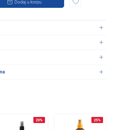
Dodaj u korpu
ama
20
%
25
%