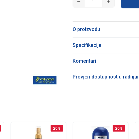
O proizvodu
Specifikacija
Komentari
Provjeri dostupnost u radnj
20
%
20
%