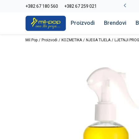
-20% na kompletan asortiman
+382 67 180 560
+382 67 259 021
Pogledaj više
Proizvodi
Brendovi
B
Mil Pop
Proizvodi
KOZMETIKA
NJEGA TIJELA
LJETNJI PRO