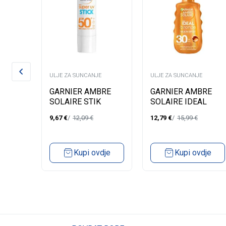
E
ULJE ZA SUNCANJE
ULJE ZA SUNCANJE
VE SUN
GARNIER AMBRE
GARNIER AMBRE
 SPF
SOLAIRE STIK
SOLAIRE IDEAL
SUPER UV SPF50
BRONZ MILK IN
9,67
€
12,09
€
12,79
€
15,99
€
SPRAY SPF 30
dje
Kupi ovdje
Kupi ovdje