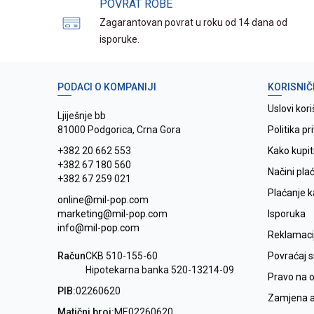
POVRAT ROBE
Zagarantovan povrat u roku od 14 dana od
isporuke.
PODACI O KOMPANIJI
KORISNIČ
Uslovi kori
Ljiješnje bb
81000 Podgorica, Crna Gora
Politika pr
+382 20 662 553
Kako kupit
+382 67 180 560
Načini pla
+382 67 259 021
Plaćanje 
online@mil-pop.com
marketing@mil-pop.com
Isporuka
info@mil-pop.com
Reklamaci
Račun
CKB 510-155-60
Povraćaj 
Hipotekarna banka 520-13214-09
Pravo na 
PIB:
02260620
Zamjena ar
Matični broj:
ME02260620