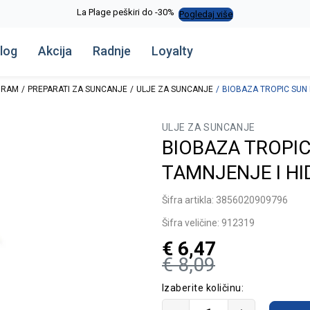
La Plage peškiri do -30%
Pogledaj više
log
Akcija
Radnje
Loyalty
GRAM
PREPARATI ZA SUNCANJE
ULJE ZA SUNCANJE
BIOBAZA TROPIC SUN 
ULJE ZA SUNCANJE
BIOBAZA TROPI
TAMNJENJE I HI
Šifra artikla:
3856020909796
Šifra veličine:
912319
€
6,47
€
8,09
Izaberite količinu: