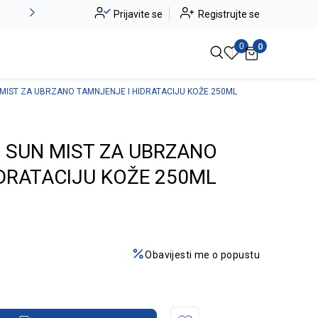
Alma Ras do -50%
Prijavite se
Registrujte se
Pogledaj više
0
0
MIST ZA UBRZANO TAMNJENJE I HIDRATACIJU KOŽE 250ML
C SUN MIST ZA UBRZANO
DRATACIJU KOŽE 250ML
Obavijesti me o popustu