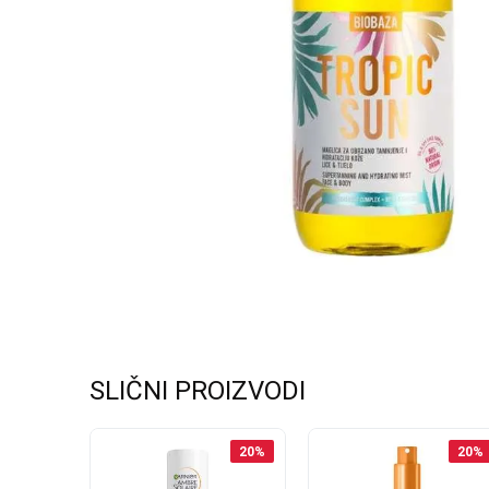
SLIČNI PROIZVODI
25
%
20
%
20
%