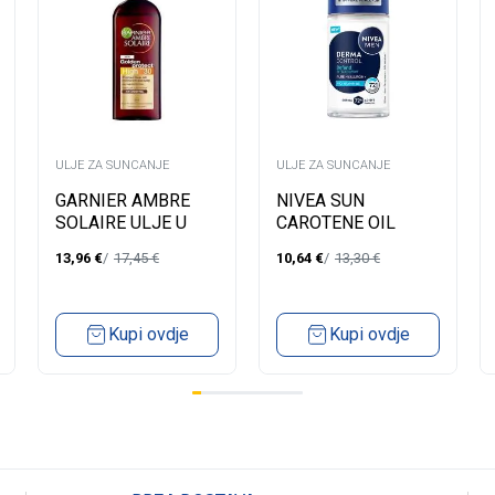
ULJE ZA SUNCANJE
ULJE ZA SUNCANJE
GARNIER AMBRE
NIVEA SUN
SOLAIRE ULJE U
CAROTENE OIL
SPREJU SPF30
SPRAY
13,96
€
17,45
€
10,64
€
13,30
€
150ML
Kupi ovdje
Kupi ovdje