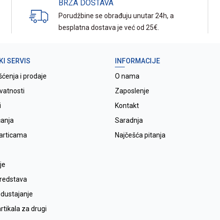
BRZA DOSTAVA
Porudžbine se obrađuju unutar 24h, a
besplatna dostava je već od 25€.
KI SERVIS
INFORMACIJE
šćenja i prodaje
O nama
ivatnosti
Zaposlenje
i
Kontakt
ćanja
Saradnja
karticama
Najčešća pitanja
je
sredstava
odustajanje
tikala za drugi