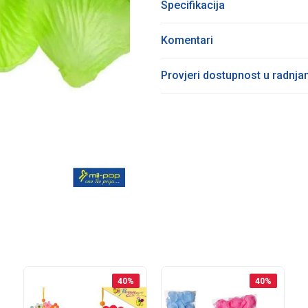
Specifikacija
Komentari
Provjeri dostupnost u radnj
40
%
40
%