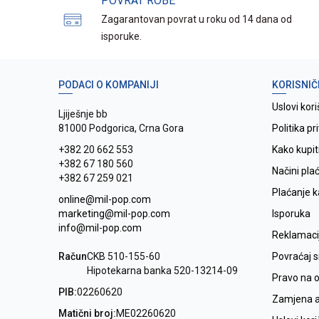
POVRAT ROBE
Zagarantovan povrat u roku od 14 dana od
isporuke.
PODACI O KOMPANIJI
KORISNIČ
Uslovi kori
Ljiješnje bb
81000 Podgorica, Crna Gora
Politika pr
+382 20 662 553
Kako kupit
+382 67 180 560
Načini pla
+382 67 259 021
Plaćanje 
online@mil-pop.com
marketing@mil-pop.com
Isporuka
info@mil-pop.com
Reklamaci
Račun
CKB 510-155-60
Povraćaj 
Hipotekarna banka 520-13214-09
Pravo na 
PIB:
02260620
Zamjena ar
Matični broj:
ME02260620