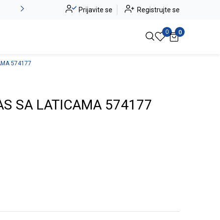
Alma Ras do -50%
Prijavite se
Registrujte se
Pogledaj više
0
0
AMA 574177
AS SA LATICAMA 574177