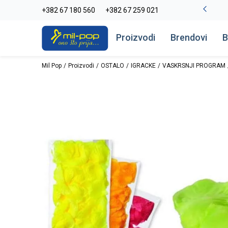
-20% na kompletan asortiman
+382 67 180 560
+382 67 259 021
Pogledaj više
Proizvodi
Brendovi
B
Mil Pop
Proizvodi
OSTALO
IGRACKE
VASKRSNJI PROGRAM