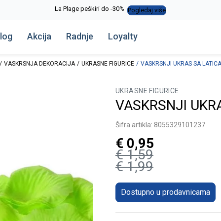
La Plage peškiri do -30%
Pogledaj više
log
Akcija
Radnje
Loyalty
VASKRSNJA DEKORACIJA
UKRASNE FIGURICE
VASKRSNJI UKRAS SA LATIC
UKRASNE FIGURICE
VASKRSNJI UKR
Šifra artikla:
8055329101237
€
0,95
€
1,59
€
1,99
Dostupno u prodavnicama