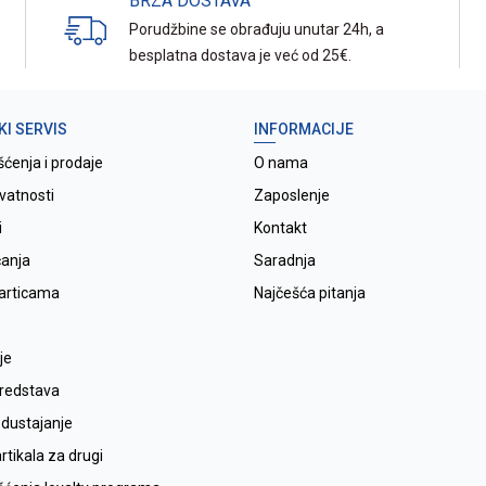
BRZA DOSTAVA
Porudžbine se obrađuju unutar 24h, a
besplatna dostava je već od 25€.
KI SERVIS
INFORMACIJE
šćenja i prodaje
O nama
ivatnosti
Zaposlenje
i
Kontakt
ćanja
Saradnja
karticama
Najčešća pitanja
je
sredstava
odustajanje
tikala za drugi