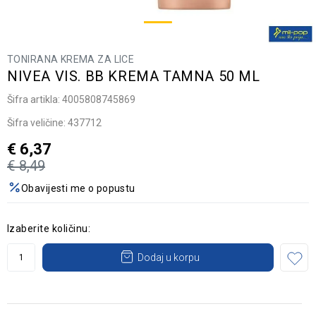
TONIRANA KREMA ZA LICE
NIVEA VIS. BB KREMA TAMNA 50 ML
Šifra artikla:
4005808745869
Šifra veličine:
437712
€
6,37
€
8,49
Obavijesti me o popustu
Izaberite količinu:
Dodaj u korpu