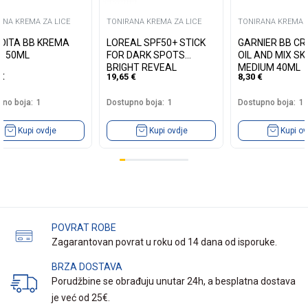
ANA KREMA ZA LICE
TONIRANA KREMA ZA LICE
TONIRANA KREMA Z
DITA BB KREMA
LOREAL SPF50+ STICK
GARNIER BB C
0 50ML
FOR DARK SPOTS
OIL AND MIX SK
BRIGHT REVEAL
MEDIUM 40ML
€
19,65
€
8,30
€
no boja:
1
Dostupno boja:
1
Dostupno boja:
1
Kupi ovdje
Kupi ovdje
Kupi ov
POVRAT ROBE
Zagarantovan povrat u roku od 14 dana od isporuke.
BRZA DOSTAVA
Porudžbine se obrađuju unutar 24h, a besplatna dostava
je već od 25€.