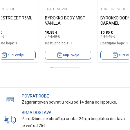
TNE VODE
TOALETNE VODE
TOALETNE VODE
LVESTRE EDT 75ML
BYROKKO BODY MIST
BYROKKO BODY
VANILLA
CARAMEL
€
10,85
€
10,85
€
00
€
14,49
€
14,49
€
no boja:
1
Dostupno boja:
1
Dostupno boja:
1
Kupi ovdje
Kupi ovdje
Kupi ov
POVRAT ROBE
Zagarantovan povrat u roku od 14 dana od isporuke.
BRZA DOSTAVA
Porudžbine se obrađuju unutar 24h, a besplatna dostava
je već od 25€.