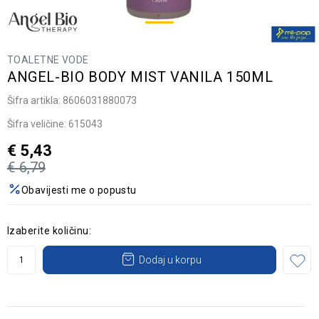
TOALETNE VODE
ANGEL-BIO BODY MIST VANILA 150ML
Šifra artikla:
8606031880073
Šifra veličine:
615043
€
5,43
€
6,79
Obavijesti me o popustu
Izaberite količinu:
Dodaj u korpu