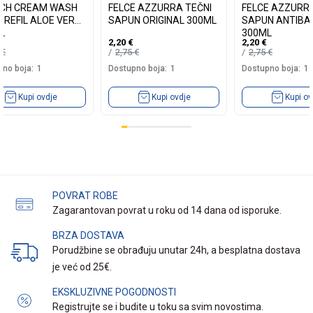
CH CREAM WASH
FELCE AZZURRA TEČNI
FELCE AZZURRA
 REFIL ALOE VERA
SAPUN ORIGINAL 300ML
SAPUN ANTIBA
L
300ML
2,20
€
2,20
€
5
€
2,75
€
2,75
€
no boja:
1
Dostupno boja:
1
Dostupno boja:
1
Kupi ovdje
Kupi ovdje
Kupi ov
POVRAT ROBE
Zagarantovan povrat u roku od 14 dana od isporuke.
BRZA DOSTAVA
Porudžbine se obrađuju unutar 24h, a besplatna dostava
je već od 25€.
EKSKLUZIVNE POGODNOSTI
Registrujte se i budite u toku sa svim novostima.