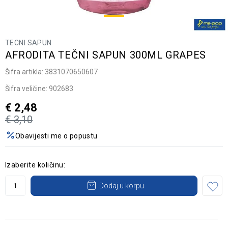
TECNI SAPUN
AFRODITA TEČNI SAPUN 300ML GRAPES
Šifra artikla:
3831070650607
Šifra veličine:
902683
€
2,48
€
3,10
Obavijesti me o popustu
Izaberite količinu:
Dodaj u korpu