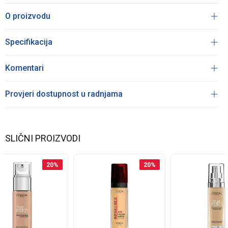
O proizvodu
Specifikacija
Komentari
Provjeri dostupnost u radnjama
SLIČNI PROIZVODI
20
%
20
%