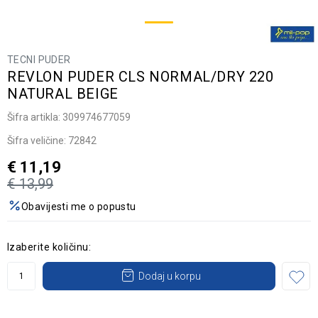
TECNI PUDER
REVLON PUDER CLS NORMAL/DRY 220
NATURAL BEIGE
Šifra artikla:
309974677059
Šifra veličine:
72842
€
11,19
€
13,99
Obavijesti me o popustu
Izaberite količinu:
Dodaj u korpu