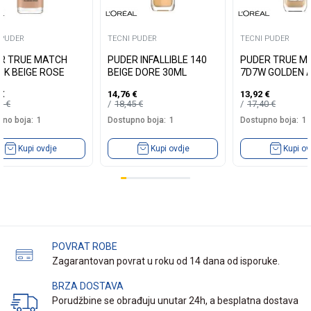
 PUDER
TECNI PUDER
TECNI PUDER
R TRUE MATCH
PUDER INFALLIBLE 140
PUDER TRUE M
3K BEIGE ROSE
BEIGE DORE 30ML
7D7W GOLDEN 
€
14,76
€
13,92
€
40
€
18,45
€
17,40
€
no boja:
1
Dostupno boja:
1
Dostupno boja:
1
Kupi ovdje
Kupi ovdje
Kupi ov
POVRAT ROBE
Zagarantovan povrat u roku od 14 dana od isporuke.
BRZA DOSTAVA
Porudžbine se obrađuju unutar 24h, a besplatna dostava