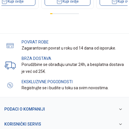
Kupi ovdje
Kupi ovdje
Kupi ov
POVRAT ROBE
Zagarantovan povrat u roku od 14 dana od isporuke.
BRZA DOSTAVA
Porudžbine se obrađuju unutar 24h, a besplatna dostava
je već od 25€.
EKSKLUZIVNE POGODNOSTI
Registrujte se i budite u toku sa svim novostima.
PODACI O KOMPANIJI
KORISNIČKI SERVIS