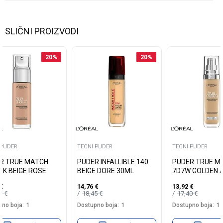
SLIČNI PROIZVODI
20
%
20
%
 PUDER
TECNI PUDER
TECNI PUDER
R TRUE MATCH
PUDER INFALLIBLE 140
PUDER TRUE M
3K BEIGE ROSE
BEIGE DORE 30ML
7D7W GOLDEN 
€
14,76
€
13,92
€
40
€
18,45
€
17,40
€
no boja:
1
Dostupno boja:
1
Dostupno boja:
1